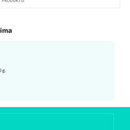
Ť PRODUKTU.
ima
 g.