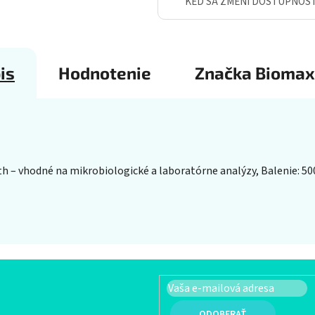
KEĎ SA ZMENÍ DOSTUPNOS
is
Hodnotenie
Značka
Biomax
 – vhodné na mikrobiologické a laboratórne analýzy, Balenie: 500
PRIHLÁSIŤ SA