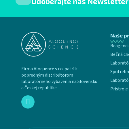
Odoberajte náš Newsletter
Zápätie
Naše p
Reagenci
Bežná ch
Laborató
Firma Aloquence s.r.o. patrí k
Spotrebn
popredným distribútorom
Laborató
laboratórneho vybavenia na Slovensku
a Českej republike.
Prístroje