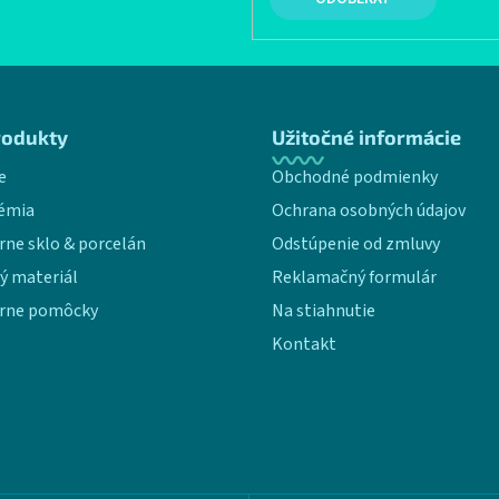
rodukty
Užitočné informácie
e
Obchodné podmienky
émia
Ochrana osobných údajov
rne sklo & porcelán
Odstúpenie od zmluvy
ý materiál
Reklamačný formulár
rne pomôcky
Na stiahnutie
Kontakt