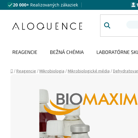
Prejsť na obsah
20 000+
Realizovaných zákaziek
REAGENCIE
BEŽNÁ CHÉMIA
LABORATÓRNE SK
Domov
/
Reagencie
/
Mikrobiologia
/
Mikrobiologické média
/
Dehydratova