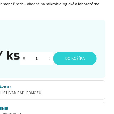
chment Broth – vhodné na mikrobiologické a laboratórne
/ ks
DO KOŠÍKA
ÁZKU?
ALISTI VÁM RADI POMÔŽU.
ENIE