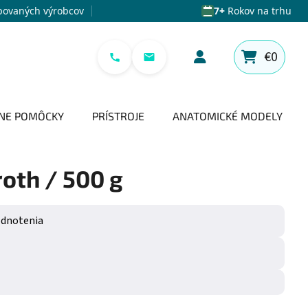
povaných výrobcov
7+
Rokov na trhu
€0
NÁKUPNÝ 
NE POMÔCKY
PRÍSTROJE
ANATOMICKÉ MODELY
oth / 500 g
e 0,0 z 5 hviezdičiek.
odnotenia