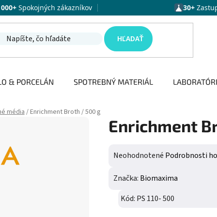
1000+
Spokojných zákazníkov
30+
Zastu
HĽADAŤ
LO & PORCELÁN
SPOTREBNÝ MATERIÁL
LABORATÓR
né média
/
Enrichment Broth / 500 g
Enrichment Br
Priemerné hodnotenie produktu j
Neohodnotené
Podrobnosti h
Značka:
Biomaxima
Kód:
PS 110- 500