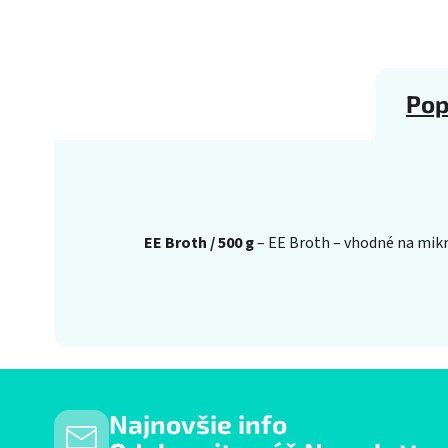
Pop
EE Broth / 500 g
– EE Broth – vhodné na mikro
Najnovšie info