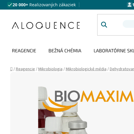
Prejsť na obsah
20 000+
Realizovaných zákaziek
REAGENCIE
BEŽNÁ CHÉMIA
LABORATÓRNE SK
Domov
/
Reagencie
/
Mikrobiologia
/
Mikrobiologické média
/
Dehydratova