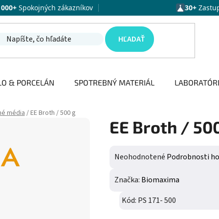
1000+
Spokojných zákazníkov
30+
Zastu
HĽADAŤ
LO & PORCELÁN
SPOTREBNÝ MATERIÁL
LABORATÓR
né média
/
EE Broth / 500 g
EE Broth / 50
Priemerné hodnotenie produktu j
Neohodnotené
Podrobnosti h
Značka:
Biomaxima
Kód:
PS 171- 500