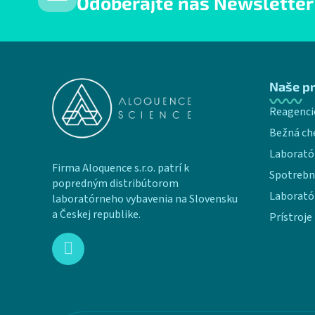
Odoberajte náš Newsletter
Zápätie
Naše p
Reagenci
Bežná ch
Laborató
Firma Aloquence s.r.o. patrí k
Spotrebn
popredným distribútorom
Laborató
laboratórneho vybavenia na Slovensku
a Českej republike.
Prístroje