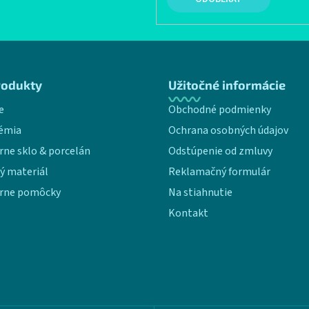
rodukty
Užitočné informácie
e
Obchodné podmienky
émia
Ochrana osobných údajov
rne sklo & porcelán
Odstúpenie od zmluvy
ý materiál
Reklamačný formulár
rne pomôcky
Na stiahnutie
Kontakt