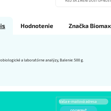
KEĎ SA ZMENÍ DOSTUPNOS
is
Hodnotenie
Značka
Biomax
biologické a laboratórne analýzy, Balenie: 500 g.
PRIHLÁSIŤ SA