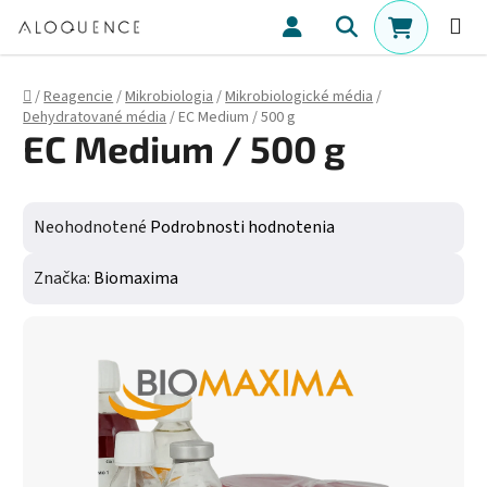
Prejsť na obsah
Hľadať
NÁKUPN
Domov
/
Reagencie
/
Mikrobiologia
/
Mikrobiologické média
/
Dehydratované média
/
EC Medium / 500 g
EC Medium / 500 g
Priemerné hodnotenie produktu je 0,0 z 5 hviezdičiek.
Neohodnotené
Podrobnosti hodnotenia
Značka:
Biomaxima