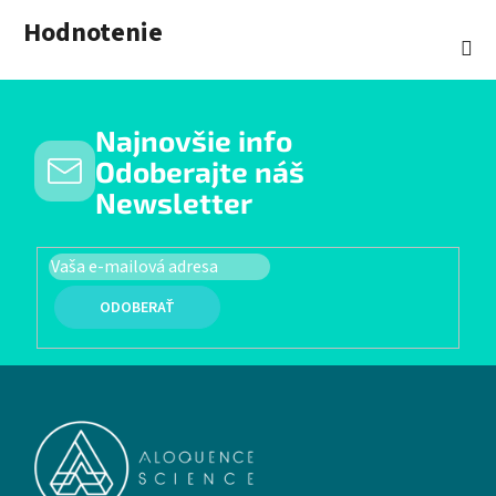
Hodnotenie
Najnovšie info
Odoberajte náš
Newsletter
PRIHLÁSIŤ SA
Zápätie