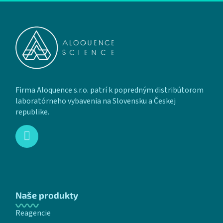
Zápätie
Firma Aloquence s.r.o. patrí k popredným distribútorom
laboratórneho vybavenia na Slovensku a Českej
republike.
Naše produkty
Reagencie