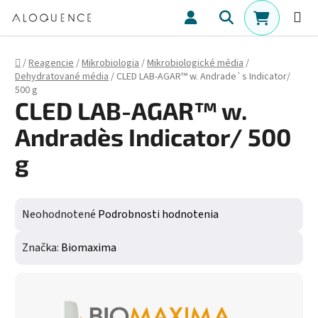
Prejsť na obsah
Hľadať
NÁKUPN
Domov
/
Reagencie
/
Mikrobiologia
/
Mikrobiologické média
/
Dehydratované média
/
CLED LAB-AGAR™ w. Andrade`s Indicator/
500 g
CLED LAB-AGAR™ w.
Andrade`s Indicator/ 500
g
Priemerné hodnotenie produktu je 0,0 z 5 hviezdičiek.
Neohodnotené
Podrobnosti hodnotenia
Značka:
Biomaxima