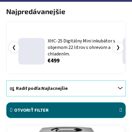
Najpredávanejšie
XHC-25 Digitálny Mini inkubátor s
❮
objemom 22 litrov s ohrevom a
❯
chladením.
€499
Radenie produktov
Radiť podľa:
Najlacnejšie
OTVORIŤ FILTER
Výpis produktov