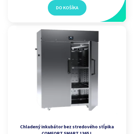
DO KOŠÍKA
Chladený inkubátor bez stredového stĺpika
COMFORT SMART 1365 L