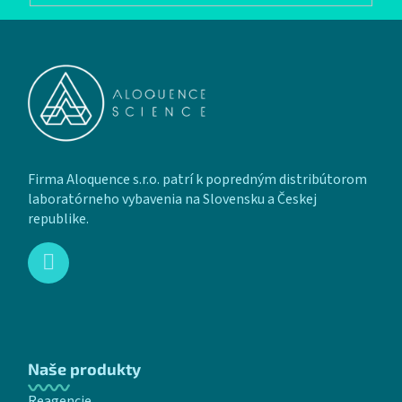
Zápätie
Firma Aloquence s.r.o. patrí k popredným distribútorom
laboratórneho vybavenia na Slovensku a Českej
republike.
Naše produkty
Reagencie