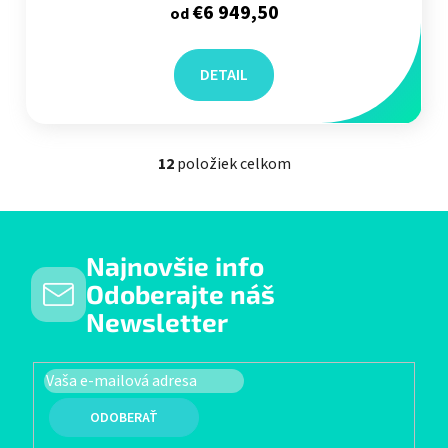
€6 949,50
od
DETAIL
12
položiek celkom
Ovládacie prvky výpisu
Najnovšie info
Odoberajte náš
Newsletter
PRIHLÁSIŤ SA