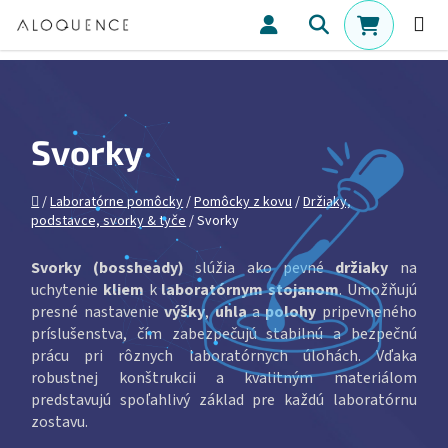
Prejsť na obsah
Hľadať
NÁKUPN
Svorky
Domov
/
Laboratórne pomôcky
/
Pomôcky z kovu
/
Držiaky,
podstavce, svorky & tyče
/
Svorky
Svorky (bossheady)
slúžia ako pevné
držiaky
na
uchytenie
kliem
k
laboratórnym stojanom
. Umožňujú
presné nastavenie
výšky
,
uhla
a
polohy
pripevneného
príslušenstva, čím zabezpečujú stabilnú a bezpečnú
prácu pri rôznych laboratórnych úlohách. Vďaka
robustnej konštrukcii a kvalitným materiálom
predstavujú spoľahlivý základ pre každú laboratórnu
zostavu.