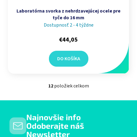
Laboratórna svorka z nehrdzavejúcej ocele pre
tyče do 16 mm
Dostupnosť 2 - 4 týždne
€44,05
DO KOŠÍKA
12
položiek celkom
Ovládacie prvky výpisu
Najnovšie info
Odoberajte náš
Newsletter