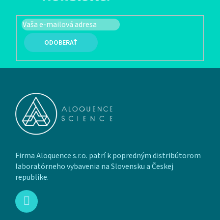
PRIHLÁSIŤ SA
Zápätie
Firma Aloquence s.r.o. patrí k popredným distribútorom
laboratórneho vybavenia na Slovensku a Českej
republike.