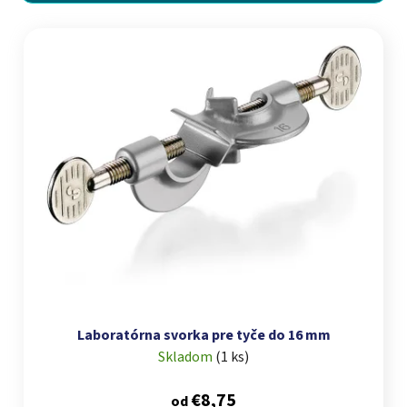
Výpis produktov
Laboratórna svorka pre tyče do 16 mm
Skladom
(
1 ks
)
€8,75
od