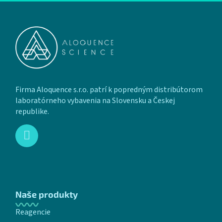
Zápätie
Firma Aloquence s.r.o. patrí k popredným distribútorom
laboratórneho vybavenia na Slovensku a Českej
republike.
Naše produkty
Reagencie