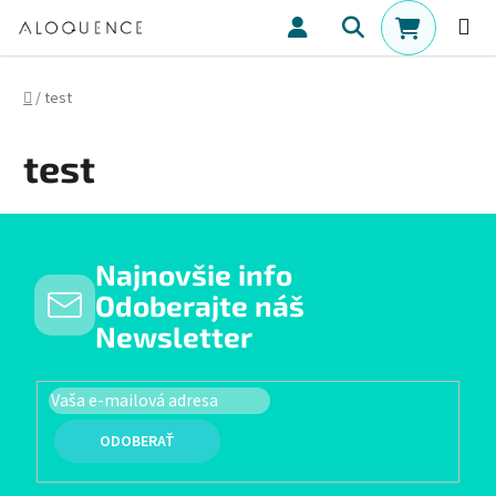
Prejsť na obsah
Hľadať
NÁKUPN
Domov
/
test
test
Najnovšie info
Odoberajte náš
Newsletter
PRIHLÁSIŤ SA