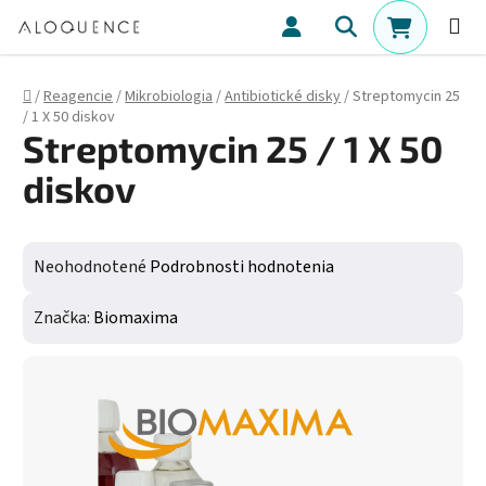
Prejsť na obsah
Hľadať
NÁKUPN
Domov
/
Reagencie
/
Mikrobiologia
/
Antibiotické disky
/
Streptomycin 25
/ 1 X 50 diskov
Streptomycin 25 / 1 X 50
diskov
Priemerné hodnotenie produktu je 0,0 z 5 hviezdičiek.
Neohodnotené
Podrobnosti hodnotenia
Značka:
Biomaxima