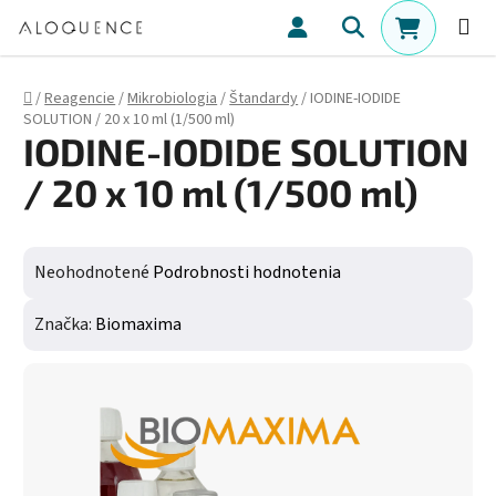
Prejsť na obsah
Hľadať
NÁKUPN
Domov
/
Reagencie
/
Mikrobiologia
/
Štandardy
/
IODINE-IODIDE
SOLUTION / 20 x 10 ml (1/500 ml)
IODINE-IODIDE SOLUTION
/ 20 x 10 ml (1/500 ml)
Priemerné hodnotenie produktu je 0,0 z 5 hviezdičiek.
Neohodnotené
Podrobnosti hodnotenia
Značka:
Biomaxima