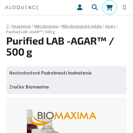
Prejsť na obsah
Hľadať
NÁKUPN
Domov
/
Reagencie
/
Mikrobiologia
/
Mikrobiologické média
/
Agary
/
Purified LAB -AGAR™ / 500 g
Purified LAB -AGAR™ /
500 g
Priemerné hodnotenie produktu je 0,0 z 5 hviezdičiek.
Neohodnotené
Podrobnosti hodnotenia
Značka:
Biomaxima