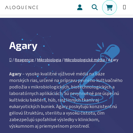
Prejsť na obsah
Hľadať
NÁKUPN
Agary
Domov
/
Reagencie
/
Mikrobiologia
/
Mikrobiologické média
/
Agary
Agary
– vysoko kvalitné výživové médiá na báze
morských rias, určené na prípravu pevného kultivačného
podložia v mikrobiologických, biotechnologických a
laboratórnych aplikáciách. Sú nevyhnutné pre úspešnú
kultiváciu baktérií, húb, rastlinných tkanív aj
eukaryotických buniek. Agary poskytujú konzistentnú
gélovú štruktúru, sterilitu a vysokú čistotu, čím
zabezpečujú spoľahlivé výsledky v klinickom,
výskumnom aj priemyselnom prostredí.