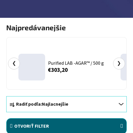
Najpredávanejšie
❮
Purified LAB -AGAR™ / 500 g
❯
€303,20
Radenie produktov
Radiť podľa:
Najlacnejšie
OTVORIŤ FILTER