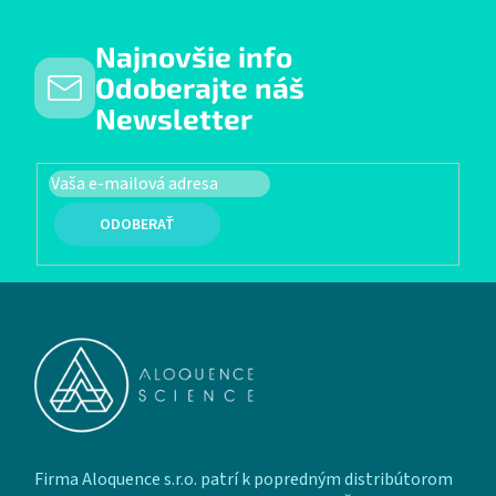
Najnovšie info
Odoberajte náš
Newsletter
PRIHLÁSIŤ SA
Zápätie
Firma Aloquence s.r.o. patrí k popredným distribútorom