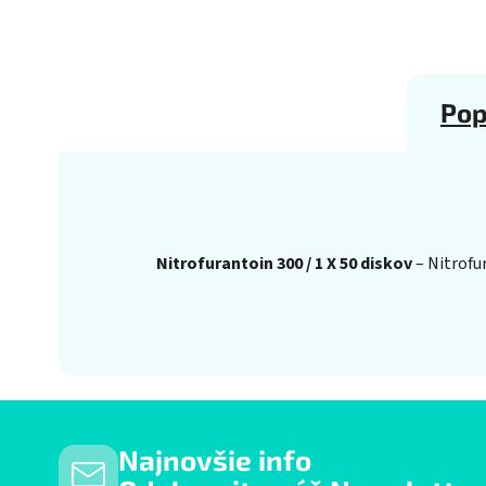
Pop
Nitrofurantoin 300 / 1 X 50 diskov
– Nitrofur
Najnovšie info