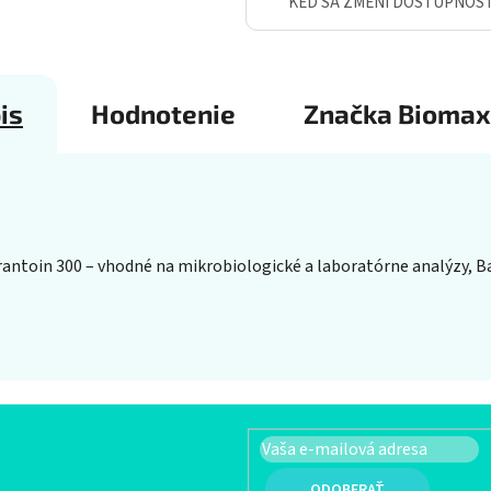
KEĎ SA ZMENÍ DOSTUPNOS
is
Hodnotenie
Značka
Biomax
antoin 300 – vhodné na mikrobiologické a laboratórne analýzy, Bal
PRIHLÁSIŤ SA