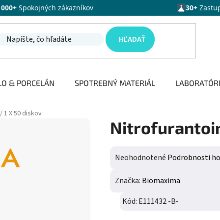
1000+
Spokojných zákazníkov
30+
Zastu
HĽADAŤ
LO & PORCELÁN
SPOTREBNÝ MATERIÁL
LABORATÓR
/ 1 X 50 diskov
Nitrofurantoin
Priemerné hodnotenie produktu j
Neohodnotené
Podrobnosti h
Značka:
Biomaxima
Kód:
E111432 -B-