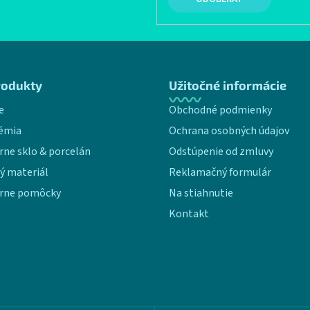
rodukty
Užitočné informácie
e
Obchodné podmienky
émia
Ochrana osobných údajov
rne sklo & porcelán
Odstúpenie od zmluvy
ý materiál
Reklamačný formulár
rne pomôcky
Na stiahnutie
Kontakt