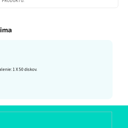
Ť PRODUKTU.
ima
enie: 1 X 50 diskov.