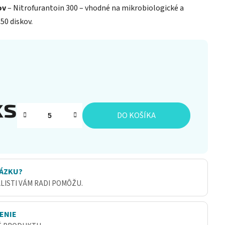
ov
– Nitrofurantoin 300 – vhodné na mikrobiologické a
50 diskov.
ks
DO KOŠÍKA
ÁZKU?
ALISTI VÁM RADI POMÔŽU.
ENIE