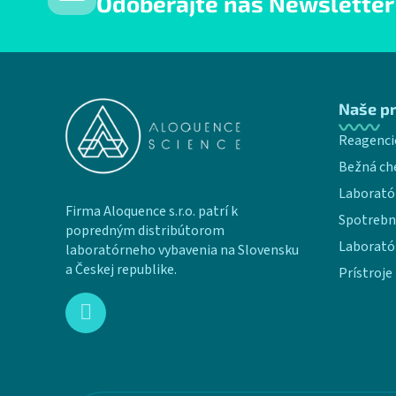
Odoberajte náš Newsletter
Zápätie
Naše p
Reagenci
Bežná ch
Laborató
Firma Aloquence s.r.o. patrí k
Spotrebn
popredným distribútorom
Laborató
laboratórneho vybavenia na Slovensku
a Českej republike.
Prístroje