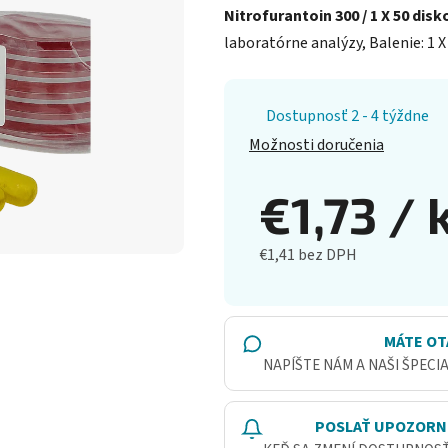
Nitrofurantoin 300 / 1 X 50 disk
laboratórne analýzy, Balenie: 1 X 
Dostupnosť 2 - 4 týždne
Možnosti doručenia
€1,73
/ 
€1,41 bez DPH
Jednotková cena:
MÁTE OT
NAPÍŠTE NÁM A NAŠI ŠPECI
POSLAŤ UPOZORN