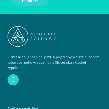
PRIHLÁSIŤ SA
Zápätie
Firma Aloquence s.r.o. patrí k popredným distribútorom
laboratórneho vybavenia na Slovensku a Českej
republike.
Naše produkty