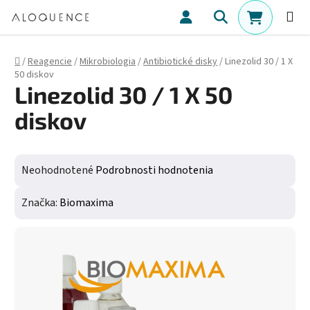
Prejsť na obsah
Hľadať
NÁKUPN
Domov
/
Reagencie
/
Mikrobiologia
/
Antibiotické disky
/
Linezolid 30 / 1 X
50 diskov
Linezolid 30 / 1 X 50
diskov
Priemerné hodnotenie produktu je 0,0 z 5 hviezdičiek.
Neohodnotené
Podrobnosti hodnotenia
Značka:
Biomaxima