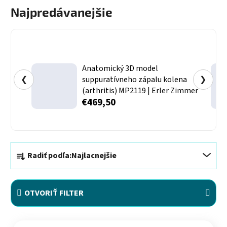
Najpredávanejšie
Anatomický 3D model
❮
suppuratívneho zápalu kolena
❯
(arthritis) MP2119 | Erler Zimmer
€469,50
Radenie produktov
Radiť podľa:
Najlacnejšie
OTVORIŤ FILTER
Výpis produktov