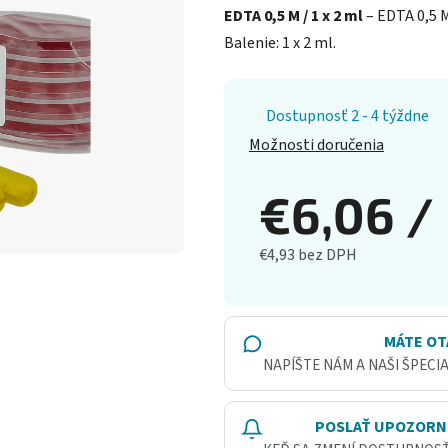
EDTA 0,5 M / 1 x 2 ml
– EDTA 0,5 M
Balenie: 1 x 2 ml.
Dostupnosť 2 - 4 týždne
Možnosti doručenia
€6,06
/
€4,93 bez DPH
Jednotková cena:
MÁTE OT
NAPÍŠTE NÁM A NAŠI ŠPECI
POSLAŤ UPOZORN