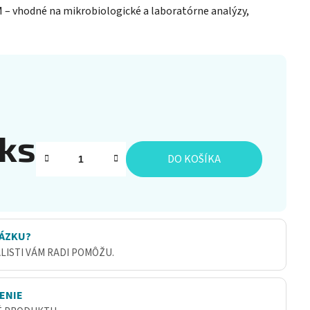
 – vhodné na mikrobiologické a laboratórne analýzy,
 ks
DO KOŠÍKA
ÁZKU?
ALISTI VÁM RADI POMÔŽU.
ENIE