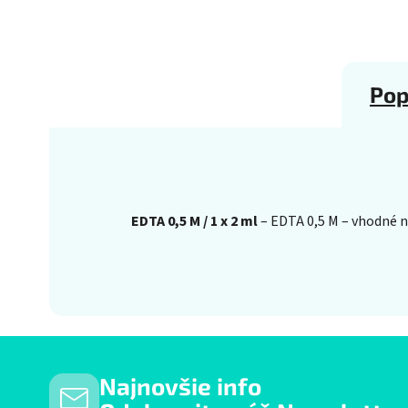
Pop
EDTA 0,5 M / 1 x 2 ml
– EDTA 0,5 M – vhodné na
Najnovšie info