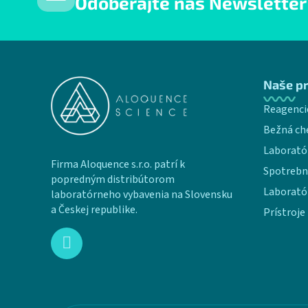
Odoberajte náš Newsletter
Zápätie
Naše p
Reagenci
Bežná ch
Laborató
Firma Aloquence s.r.o. patrí k
Spotrebn
popredným distribútorom
Laborató
laboratórneho vybavenia na Slovensku
a Českej republike.
Prístroje