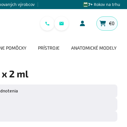
povaných výrobcov
7+
Rokov na trhu
€0
NÁKUPNÝ 
NE POMÔCKY
PRÍSTROJE
ANATOMICKÉ MODELY
 x 2 ml
e 0,0 z 5 hviezdičiek.
odnotenia