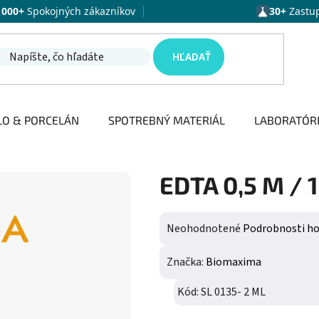
1000+
Spokojných zákazníkov
30+
Zastu
HĽADAŤ
LO & PORCELÁN
SPOTREBNÝ MATERIÁL
LABORATÓR
EDTA 0,5 M / 1
Priemerné hodnotenie produktu j
Neohodnotené
Podrobnosti h
Značka:
Biomaxima
Kód:
SL 0135- 2 ML