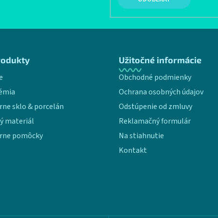
rodukty
Užitočné informácie
e
Obchodné podmienky
émia
Ochrana osobných údajov
rne sklo & porcelán
Odstúpenie od zmluvy
ý materiál
Reklamačný formulár
rne pomôcky
Na stiahnutie
Kontakt