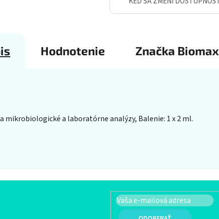
KEĎ SA ZMENÍ DOSTUPNOS
is
Hodnotenie
Značka
Biomax
 mikrobiologické a laboratórne analýzy, Balenie: 1 x 2 ml.
PRIHLÁSIŤ SA