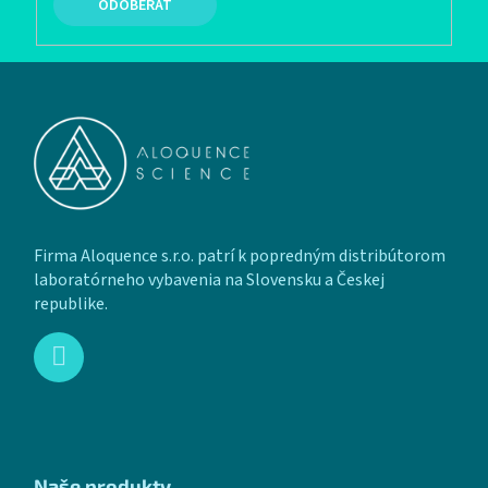
PRIHLÁSIŤ SA
Zápätie
Firma Aloquence s.r.o. patrí k popredným distribútorom
laboratórneho vybavenia na Slovensku a Českej
republike.
Naše produkty