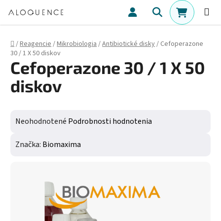
Prejsť na obsah
Hľadať
NÁKUPN
Domov
/
Reagencie
/
Mikrobiologia
/
Antibiotické disky
/
Cefoperazone
30 / 1 X 50 diskov
Cefoperazone 30 / 1 X 50
diskov
Priemerné hodnotenie produktu je 0,0 z 5 hviezdičiek.
Neohodnotené
Podrobnosti hodnotenia
Značka:
Biomaxima