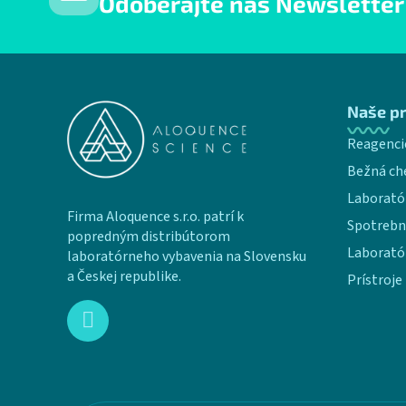
Odoberajte náš Newsletter
Zápätie
Naše p
Reagenci
Bežná ch
Laborató
Firma Aloquence s.r.o. patrí k
Spotrebn
popredným distribútorom
Laborató
laboratórneho vybavenia na Slovensku
a Českej republike.
Prístroje