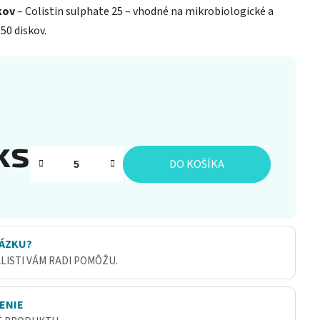
skov
– Colistin sulphate 25 – vhodné na mikrobiologické a
50 diskov.
ks
DO KOŠÍKA
ÁZKU?
ALISTI VÁM RADI POMÔŽU.
ENIE