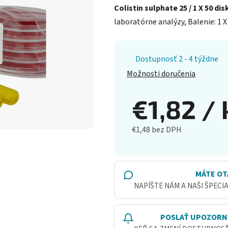
Colistin sulphate 25 / 1 X 50 di
laboratórne analýzy, Balenie: 1 X 
Dostupnosť 2 - 4 týždne
Možnosti doručenia
€1,82
/ 
€1,48 bez DPH
Jednotková cena:
MÁTE OT
NAPÍŠTE NÁM A NAŠI ŠPECI
POSLAŤ UPOZORN