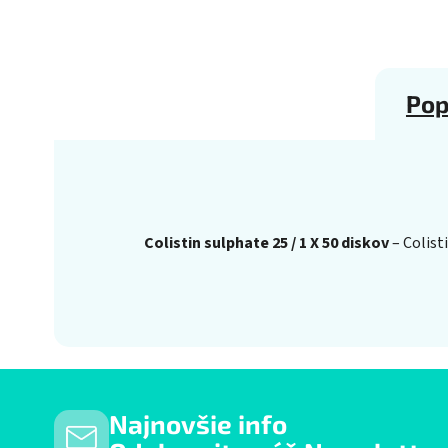
Pop
Colistin sulphate 25 / 1 X 50 diskov
– Colist
Najnovšie info