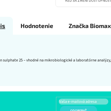
KEĎ SA ZMENÍ DOSTUPNOS
is
Hodnotenie
Značka
Biomax
in sulphate 25 – vhodné na mikrobiologické a laboratórne analýzy, B
PRIHLÁSIŤ SA