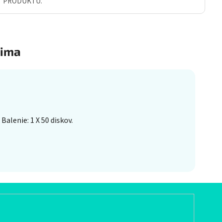
Ť PRODUKTU.
ima
alenie: 1 X 50 diskov.