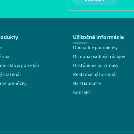
rodukty
Užitočné informácie
e
Obchodné podmienky
émia
Ochrana osobných údajov
rne sklo & porcelán
Odstúpenie od zmluvy
ý materiál
Reklamačný formulár
rne pomôcky
Na stiahnutie
Kontakt