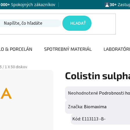
1000+
Spokojných zákazníkov
30+
Zastu
HĽADAŤ
LO & PORCELÁN
SPOTREBNÝ MATERIÁL
LABORATÓR
5 / 1 X 50 diskov
Colistin sulph
Priemerné hodnotenie produktu j
Neohodnotené
Podrobnosti h
Značka:
Biomaxima
Kód:
E113113 -B-