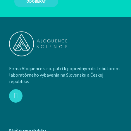
PRIHLÁSIŤ SA
Zápätie
Firma Aloquence s.r.o. patrí k popredným distribútorom
laboratórneho vybavenia na Slovensku a Českej
republike.
Naše produkty