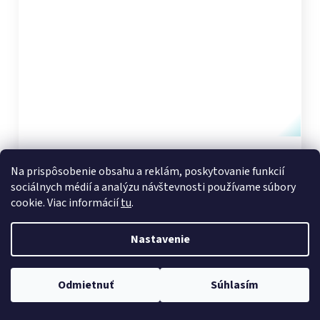
Zkumavka s kulatým dnem, sodnodraselné sklo,
Na prispôsobenie obsahu a reklám, poskytovanie funkcií
RO, 14,5 x 140/ 1 mm, (bal. 100 ks)
sociálnych médií a analýzu návštevnosti používame súbory
Dostupnosť 2 - 4 týždne
cookie. Viac informácií
tu
.
€24,34
Nastavenie
DO KOŠÍKA
Odmietnuť
Súhlasím