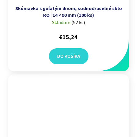
Skúmavka s guľatým dnom, sodnodraselné sklo
RO | 14 × 90 mm (100 ks)
Skladom
(
52 ks
)
€15,24
DO KOŠÍKA