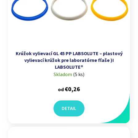
Krúžok vylievací GL 45 PP LABSOLUTE – plastový
vylievací krúžok pre laboratórne fľaše )I
LABSOLUTE®
Skladom
(
5 ks
)
€0,26
od
DETAIL