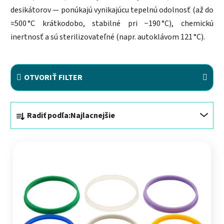
desikátorov — ponúkajú vynikajúcu tepelnú odolnosť (až do
≈500 °C krátkodobo, stabilné pri −190 °C), chemickú
inertnosť a sú sterilizovateľné (napr. autoklávom 121 °C).
OTVORIŤ FILTER
Radenie produktov
Radiť podľa:
Najlacnejšie
Výpis produktov