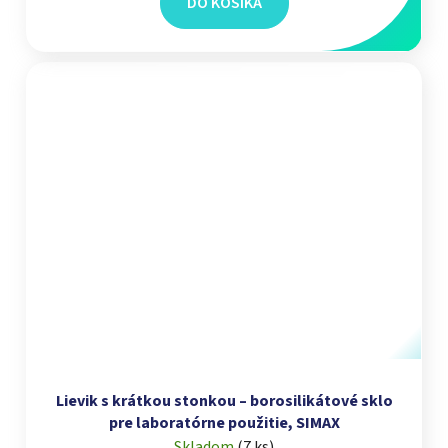
DO KOŠÍKA
Lievik s krátkou stonkou – borosilikátové sklo
pre laboratórne použitie, SIMAX
Skladom
(
7 ks
)