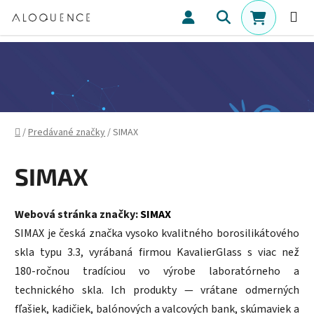
Prejsť na obsah
Hľadať
NÁKUPN
Domov
/
Predávané značky
/
SIMAX
SIMAX
Webová stránka značky:
SIMAX
SIMAX je česká značka vysoko kvalitného borosilikátového
skla typu 3.3, vyrábaná firmou KavalierGlass s viac než
180‑ročnou tradíciou vo výrobe laboratórneho a
technického skla. Ich produkty — vrátane odmerných
fľašiek, kadičiek, balónových a valcových bank, skúmaviek a