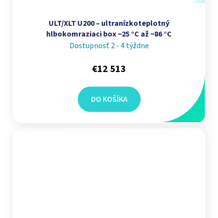
ULT/XLT U200 – ultranízkoteplotný
hlbokomraziaci box −25 °C až −86 °C
Dostupnosť 2 - 4 týždne
€12 513
DO KOŠÍKA