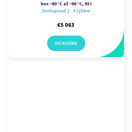
box −60 °C až −86 °C, 93 l
Dostupnosť 2 - 4 týždne
€5 063
DO KOŠÍKA