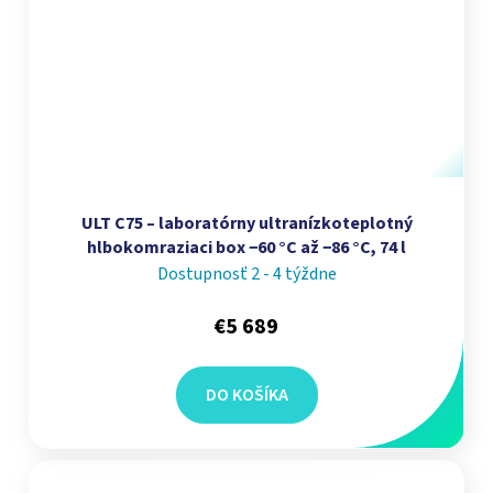
ULT C75 – laboratórny ultranízkoteplotný
hlbokomraziaci box −60 °C až −86 °C, 74 l
Dostupnosť 2 - 4 týždne
€5 689
DO KOŠÍKA