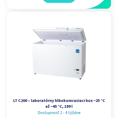
LT C200 – laboratórny hlbokomraziaci box −25 °C
až −45 °C, 189 l
Dostupnosť 2 - 4 týždne