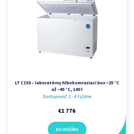
LT C150 – laboratórny hlbokomraziaci box −25 °C
až −45 °C, 140 l
Dostupnosť 2 - 4 týždne
€1 776
DO KOŠÍKA