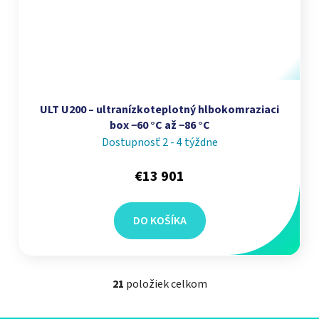
ULT U200 – ultranízkoteplotný hlbokomraziaci
box −60 °C až −86 °C
Dostupnosť 2 - 4 týždne
€13 901
DO KOŠÍKA
21
položiek celkom
Ovládacie prvky výpisu