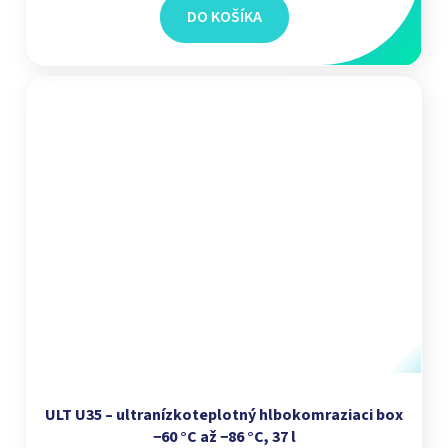
DO KOŠÍKA
ULT U35 – ultranízkoteplotný hlbokomraziaci box
−60 °C až −86 °C, 37 l