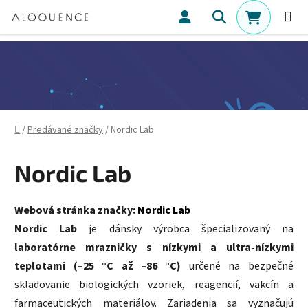
Prejsť na obsah
Hľadať
NÁKUPN
Domov
/
Predávané značky
/
Nordic Lab
Nordic Lab
Webová stránka značky:
Nordic Lab
Nordic Lab
je dánsky výrobca špecializovaný na
laboratórne mrazničky s nízkymi a ultra-nízkymi
teplotami (–25 °C až –86 °C)
určené na bezpečné
skladovanie biologických vzoriek, reagencií, vakcín a
farmaceutických materiálov. Zariadenia sa vyznačujú