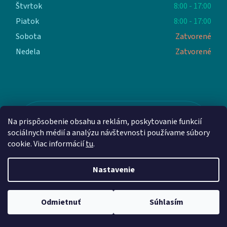
Štvrtok
8:00 - 17:00
Piatok
8:00 - 17:00
Sobota
Zatvorené
Nedela
Zatvorené
Máte otázky? Kontaktuje nás
Na prispôsobenie obsahu a reklám, poskytovanie funkcií
+421 910 296 233
sociálnych médií a analýzu návštevnosti používame súbory
cookie. Viac informácií
tu
.
Kontaktujte nás
Nastavenie
info@aloquence.com
Odmietnuť
Súhlasím
Martina Benku 6, 952 01, Vráble