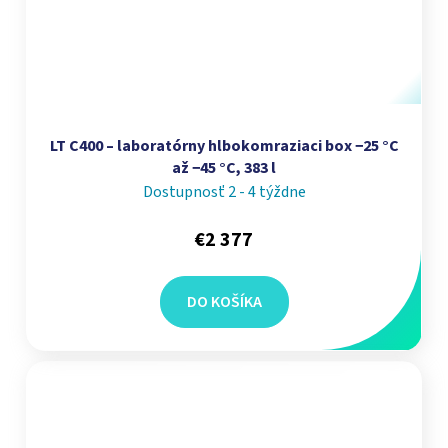
LT C400 – laboratórny hlbokomraziaci box −25 °C
až −45 °C, 383 l
Dostupnosť 2 - 4 týždne
€2 377
DO KOŠÍKA