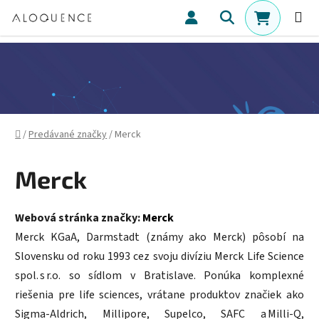
Prejsť na obsah
Hľadať
NÁKUPN
Domov
/
Predávané značky
/
Merck
Merck
Webová stránka značky:
Merck
Merck KGaA, Darmstadt (známy ako Merck) pôsobí na
Slovensku od roku 1993 cez svoju divíziu Merck Life Science
spol. s r.o. so sídlom v Bratislave. Ponúka komplexné
riešenia pre life sciences, vrátane produktov značiek ako
Sigma‑Aldrich, Millipore, Supelco, SAFC a Milli-Q,