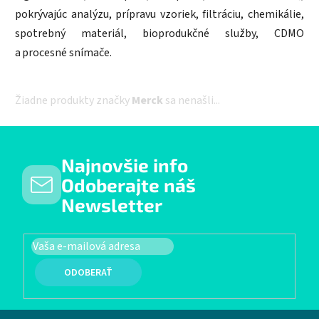
pokrývajúc analýzu, prípravu vzoriek, filtráciu, chemikálie,
spotrebný materiál, bioprodukčné služby, CDMO
a procesné snímače.
Žiadne produkty značky
Merck
sa nenašli...
Najnovšie info
Odoberajte náš
Newsletter
PRIHLÁSIŤ SA
Zápätie