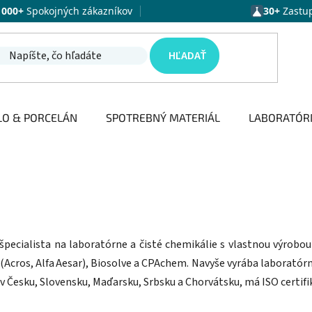
1000+
Spokojných zákazníkov
30+
Zastu
HĽADAŤ
LO & PORCELÁN
SPOTREBNÝ MATERIÁL
LABORATÓR
e špecialista na laboratórne a čisté chemikálie s vlastnou výrobo
 (Acros, Alfa Aesar), Biosolve a CPAchem. Navyše vyrába laboratórn
v Česku, Slovensku, Maďarsku, Srbsku a Chorvátsku, má ISO certifiká