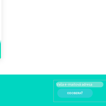
Ovládacie prvky výpisu
PRIHLÁSIŤ SA