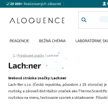
Prejsť na obsah
20 000+
Realizovaných zákaziek
REAGENCIE
BEŽNÁ CHÉMIA
LABORATÓRNE SK
Domov
/
Predávané značky
/
Lach:ner
Lach:ner
Webová stránka značky:
Lach:ner
Lach‑Ner s.r.o. (Česká republika, pôvodom z 19. storočia) j
roztoky, a zároveň distribútor značiek ako Thermo Scientific
roztokov na mieru, testovanie vzoriek a skladovanie . Pôsobí 