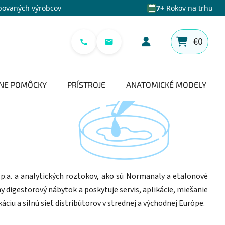
povaných výrobcov
7+
Rokov na trhu
€0
NÁKUPNÝ 
NE POMÔCKY
PRÍSTROJE
ANATOMICKÉ MODELY
u p.a. a analytických roztokov, ako sú Normanaly a etalonové
y digestorový nábytok a poskytuje servis, aplikácie, miešanie
ciu a silnú sieť distribútorov v strednej a východnej Európe.