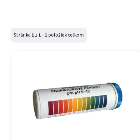
Stránka
1
z
1
-
1
položiek celkom
Výpis produktov