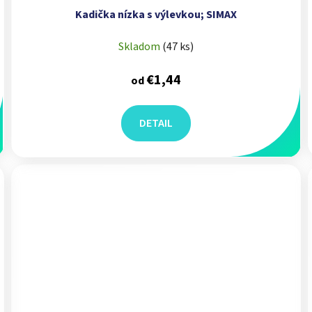
Kadička nízka s výlevkou; SIMAX
Skladom
(
47 ks
)
€1,44
od
DETAIL