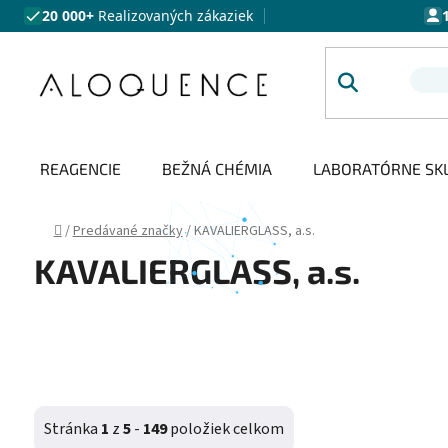
Prejsť na obsah
20 000+
Realizovaných zákaziek
REAGENCIE
BEŽNÁ CHÉMIA
LABORATÓRNE SK
Domov
/
Predávané značky
/
KAVALIERGLASS, a.s.
KAVALIERGLASS, a.s.
Stránka
1
z
5
-
149
položiek celkom