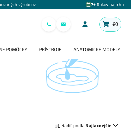
povaných výrobcov
7+
Rokov na trhu
€0
NÁKUPNÝ 
NE POMÔCKY
PRÍSTROJE
ANATOMICKÉ MODELY
Radenie produktov
Radiť podľa:
Najlacnejšie