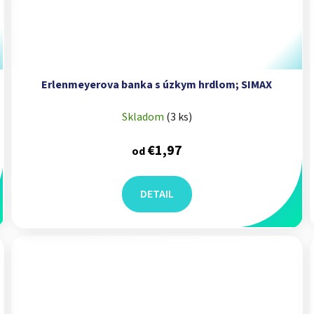
Erlenmeyerova banka s úzkym hrdlom; SIMAX
Skladom
(
3 ks
)
€1,97
od
DETAIL