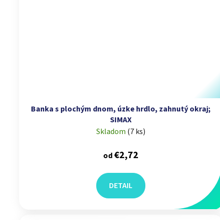
Banka s plochým dnom, úzke hrdlo, zahnutý okraj;
SIMAX
Skladom
(
7 ks
)
€2,72
od
DETAIL