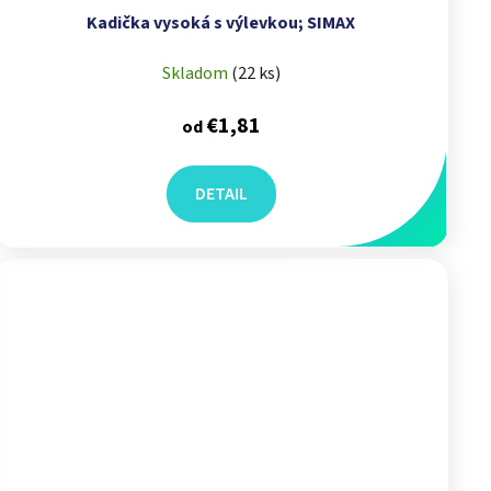
Kadička vysoká s výlevkou; SIMAX
Skladom
(
22 ks
)
€1,81
od
DETAIL