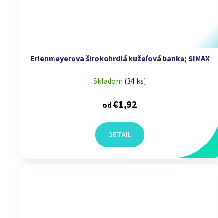
Erlenmeyerova širokohrdlá kužeľová banka; SIMAX
Skladom
(
34 ks
)
€1,92
od
DETAIL