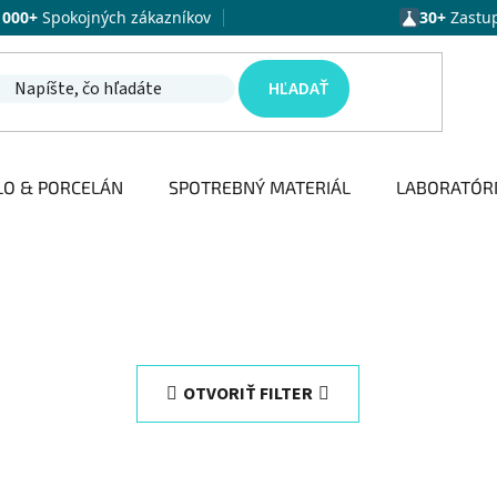
1000+
Spokojných zákazníkov
30+
Zastu
HĽADAŤ
LO & PORCELÁN
SPOTREBNÝ MATERIÁL
LABORATÓR
OTVORIŤ FILTER