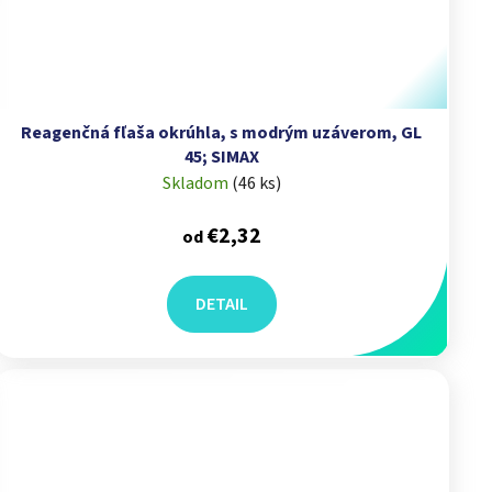
Reagenčná fľaša okrúhla, s modrým uzáverom, GL
45; SIMAX
Skladom
(
46 ks
)
€2,32
od
DETAIL