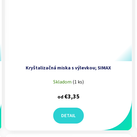
Kryštalizačná miska s výlevkou; SIMAX
Skladom
(
1 ks
)
€3,35
od
DETAIL