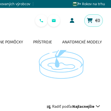
povaných výrobcov
7+
Rokov na trhu
€0
NÁKUPNÝ 
NE POMÔCKY
PRÍSTROJE
ANATOMICKÉ MODELY
Radenie produktov
Radiť podľa:
Najlacnejšie