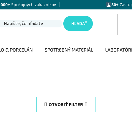
1000+
Spokojných zákazníkov
30+
Zastu
HĽADAŤ
LO & PORCELÁN
SPOTREBNÝ MATERIÁL
LABORATÓR
OTVORIŤ FILTER