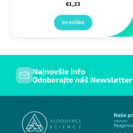
€1,23
DO KOŠÍKA
Najnovšie info
Odoberajte náš Newsletter
Zápätie
Naše p
Reagenci