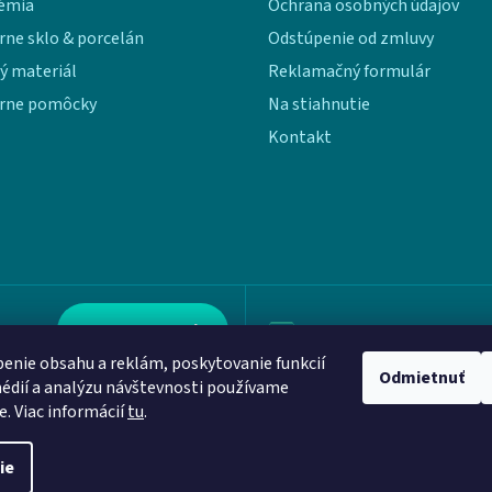
émia
Ochrana osobných údajov
rne sklo & porcelán
Odstúpenie od zmluvy
ý materiál
Reklamačný formulár
rne pomôcky
Na stiahnutie
Kontakt
Kontaktujte nás
info@aloquence.com
enie obsahu a reklám, poskytovanie funkcií
Odmietnuť
édií a analýzu návštevnosti používame
e. Viac informácií
tu
.
ie