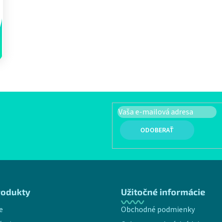
Ovládacie prvky výpisu
PRIHLÁSIŤ SA
rodukty
Užitočné informácie
e
Obchodné podmienky