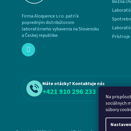
Bežná ch
Laborató
Firma Aloquence s.r.o. patrí k
Spotrebn
popredným distribútorom
Laborató
laboratórneho vybavenia na Slovensku
a Českej republike.
Prístroje
Máte otázky? Kontaktuje nás
+421 910 296 233
Na prispôsob
sociálnych m
súbory cooki
Nastaven