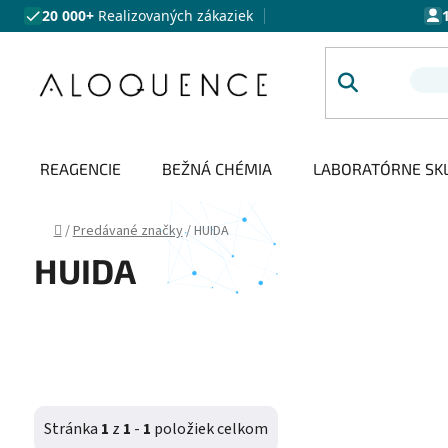
Prejsť na obsah
20 000+
Realizovaných zákaziek
REAGENCIE
BEŽNÁ CHÉMIA
LABORATÓRNE SK
Domov
/
Predávané značky
/
HUIDA
HUIDA
Stránka
1
z
1
-
1
položiek celkom