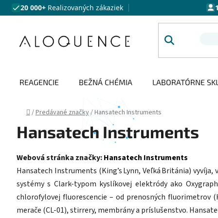
Prejsť na obsah
20 000+
Realizovaných zákaziek
REAGENCIE
BEŽNÁ CHÉMIA
LABORATÓRNE SK
Domov
/
Predávané značky
/
Hansatech Instruments
Hansatech Instruments
Webová stránka značky:
Hansatech Instruments
Hansatech Instruments (King’s Lynn, Veľká Británia) vyvíja,
systémy s Clark‑typom kyslíkovej elektródy ako Oxygraph
chlorofylovej fluorescencie – od prenosných fluorimetrov 
merače (CL‑01), stirrery, membrány a príslušenstvo. Hansatec