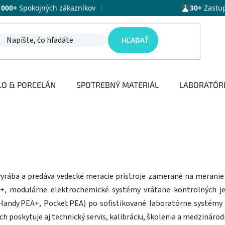
1000+
Spokojných zákazníkov
30+
Zastu
HĽADAŤ
LO & PORCELÁN
SPOTREBNÝ MATERIÁL
LABORATÓR
 vyrába a predáva vedecké meracie prístroje zamerané na meranie
+, modulárne elektrochemické systémy vrátane kontrolných je
(Handy PEA+, Pocket PEA) po sofistikované laboratórne systémy
h poskytuje aj technický servis, kalibráciu, školenia a medzinárod