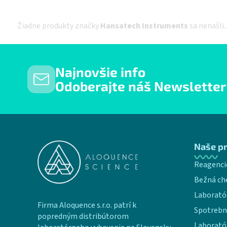
Žiadne produkty značky
Hansatech Instruments
sa nenašli..
Najnovšie info
Odoberajte náš Newsletter
Zápätie
Naše p
Reagenci
Bežná ch
Laborató
Firma Aloquence s.r.o. patrí k
Spotrebn
popredným distribútorom
Laborató