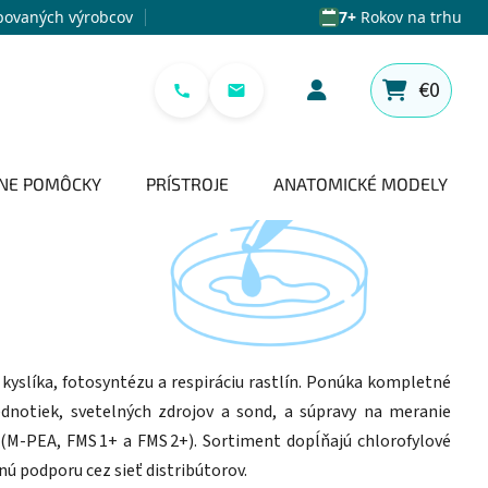
povaných výrobcov
7+
Rokov na trhu
€0
NÁKUPNÝ 
NE POMÔCKY
PRÍSTROJE
ANATOMICKÉ MODELY
 kyslíka, fotosyntézu a respiráciu rastlín. Ponúka kompletné
dnotiek, svetelných zdrojov a sond, a súpravy na meranie
 (M‑PEA, FMS 1+ a FMS 2+). Sortiment dopĺňajú chlorofylové
nú podporu cez sieť distribútorov.