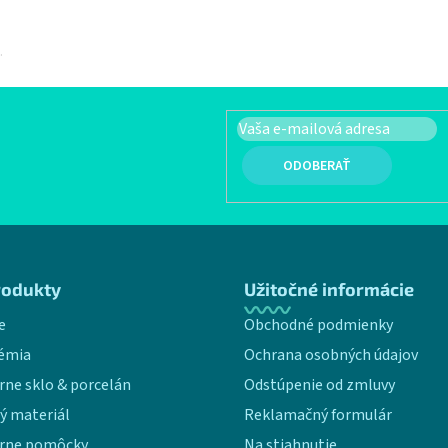
.
PRIHLÁSIŤ SA
rodukty
Užitočné informácie
e
Obchodné podmienky
émia
Ochrana osobných údajov
rne sklo & porcelán
Odstúpenie od zmluvy
ý materiál
Reklamačný formulár
rne pomôcky
Na stiahnutie