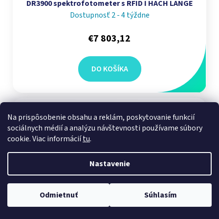
DR3900 spektrofotometer s RFID I HACH LANGE
Dostupnosť 2 - 4 týždne
€7 803,12
DO KOŠÍKA
Na prispôsobenie obsahu a reklám, poskytovanie funkcií
sociálnych médií a analýzu návštevnosti používame súbory
cookie. Viac informácií
tu
.
Nastavenie
Odmietnuť
Súhlasím