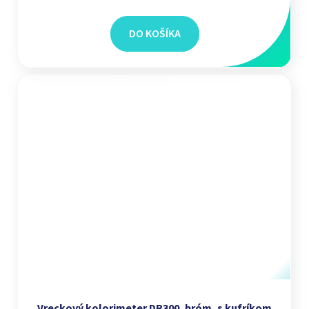
DO KOŠÍKA
Vreckový kolorimeter DR300, bróm, s kufríkom