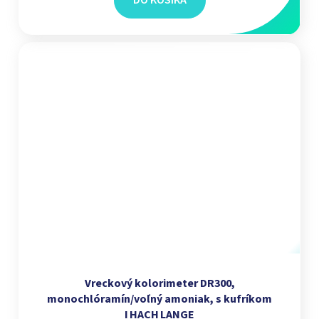
DO KOŠÍKA
Vreckový kolorimeter DR300,
monochlóramín/voľný amoniak, s kufríkom
I HACH LANGE