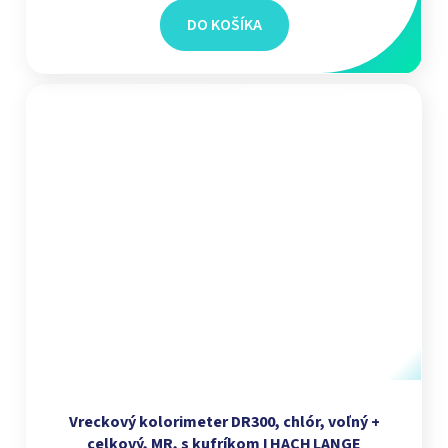
DO KOŠÍKA
Vreckový kolorimeter DR300, chlór, voľný +
celkový, MR, s kufríkom I HACH LANGE