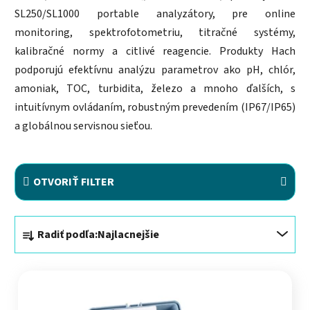
SL250/SL1000 portable analyzátory, pre online
monitoring, spektrofotometriu, titračné systémy,
kalibračné normy a citlivé reagencie. Produkty Hach
podporujú efektívnu analýzu parametrov ako pH, chlór,
amoniak, TOC, turbidita, železo a mnoho ďalších, s
intuitívnym ovládaním, robustným prevedením (IP67/IP65)
a globálnou servisnou sieťou.
OTVORIŤ FILTER
Radenie produktov
Radiť podľa:
Najlacnejšie
Výpis produktov