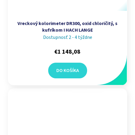
Vreckový kolorimeter DR300, oxid chloričitý, s
kufríkom I HACH LANGE
Dostupnosť 2 - 4 týždne
€1 148,08
DO KOŠÍKA