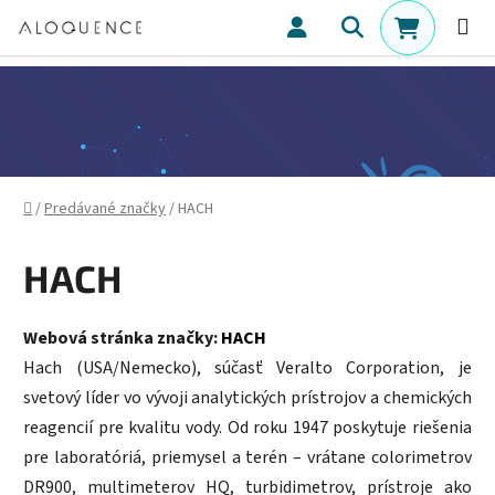
Prejsť na obsah
Hľadať
NÁKUPN
Domov
/
Predávané značky
/
HACH
HACH
Webová stránka značky:
HACH
Hach (USA/Nemecko), súčasť Veralto Corporation, je
svetový líder vo vývoji analytických prístrojov a chemických
reagencií pre kvalitu vody. Od roku 1947 poskytuje riešenia
pre laboratóriá, priemysel a terén – vrátane colorimetrov
DR900, multimeterov HQ, turbidimetrov, prístroje ako