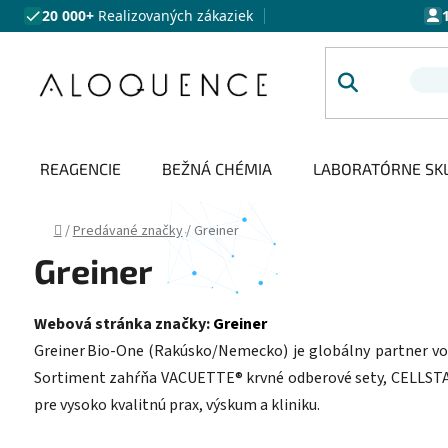
Prejsť na obsah
20 000+
Realizovaných zákaziek
REAGENCIE
BEŽNÁ CHÉMIA
LABORATÓRNE SK
Domov
/
Predávané značky
/
Greiner
Greiner
Webová stránka značky:
Greiner
Greiner Bio‑One (Rakúsko/Nemecko) je globálny partner vo 
Sortiment zahŕňa VACUETTE® krvné odberové sety, CELLSTAR® 
pre vysoko kvalitnú prax, výskum a kliniku.