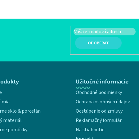
PRIHLÁSIŤ SA
rodukty
Užitočné informácie
e
Obchodné podmienky
émia
Ochrana osobných údajov
rne sklo & porcelán
Odstúpenie od zmluvy
ý materiál
Reklamačný formulár
rne pomôcky
Na stiahnutie