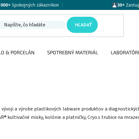
1000+
Spokojných zákazníkov
30+
Zastu
HĽADAŤ
LO & PORCELÁN
SPOTREBNÝ MATERIÁL
LABORATÓR
vývoji a výrobe plastikových labware produktov a diagnostických
kultivačné misky, kolónie a platničky, Cryo.s trubice na mraze