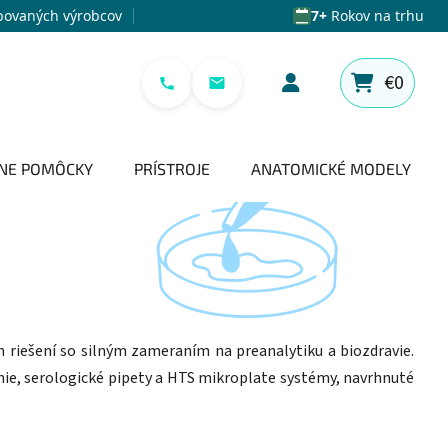
povaných výrobcov
7+
Rokov na trhu
€0
NÁKUPNÝ 
NE POMÔCKY
PRÍSTROJE
ANATOMICKÉ MODELY
 riešení so silným zameraním na preanalytiku a biozdravie.
nie, serologické pipety a HTS mikroplate systémy, navrhnuté