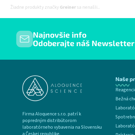
Žiadne produkty značky
Greiner
sa nenašli...
Najnovšie info
Odoberajte náš Newsletter
Zápätie
Naše p
Reagenci
Bežná ch
Laborató
Firma Aloquence s.r.o. patrí k
Spotrebn
popredným distribútorom
Laborató
laboratórneho vybavenia na Slovensku
a Českej republike.