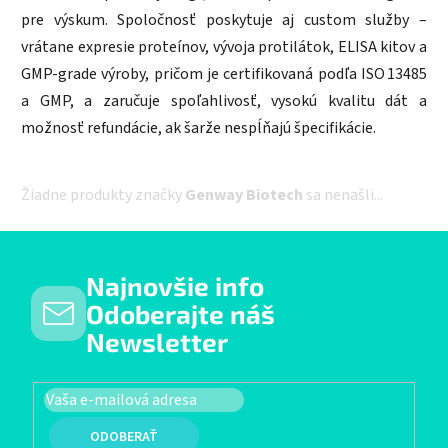
pre výskum. Spoločnosť poskytuje aj custom služby –
vrátane expresie proteínov, vývoja protilátok, ELISA kitov a
GMP-grade výroby, pričom je certifikovaná podľa ISO 13485
a GMP, a zaručuje spoľahlivosť, vysokú kvalitu dát a
možnosť refundácie, ak šarže nespĺňajú špecifikácie.
Žiadne produkty značky
Genway Biotech
sa nenašli...
Najnovšie info
Odoberajte náš
Newsletter
PRIHLÁSIŤ SA