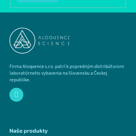
Zápätie
Firma Aloquence s.r.o. patrí k popredným distribútorom
laboratórneho vybavenia na Slovensku a Českej
republike.
Naše produkty