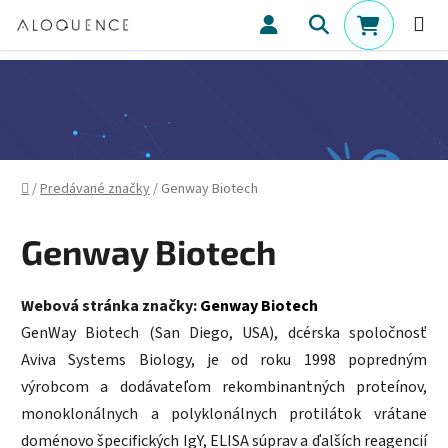
Prejsť na obsah
Hľadať
NÁKUPN
Domov
/
Predávané značky
/
Genway Biotech
Genway Biotech
Webová stránka značky:
Genway Biotech
GenWay Biotech (San Diego, USA), dcérska spoločnosť
Aviva Systems Biology, je od roku 1998 popredným
výrobcom a dodávateľom rekombinantných proteínov,
monoklonálnych a polyklonálnych protilátok vrátane
doménovo špecifických IgY, ELISA súprav a ďalších reagencií