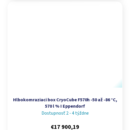
Hlbokomraziaci box CryoCube F570h -50 až -86 °C,
570 l % I Eppendorf
Dostupnosť 2 - 4 týždne
€17 900,19