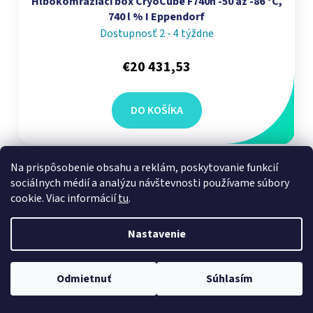
Hlbokomraziaci box CryoCube F740h -50 až -86 °C,
740 l % I Eppendorf
Dostupnosť 2 - 4 týždne
€20 431,53
DO KOŠÍKA
Na prispôsobenie obsahu a reklám, poskytovanie funkcií
sociálnych médií a analýzu návštevnosti používame súbory
cookie. Viac informácií
tu
.
Nastavenie
Odmietnuť
Súhlasím