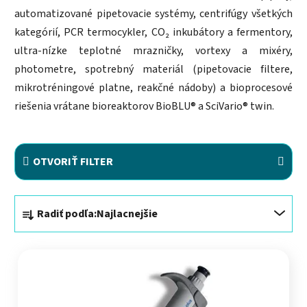
automatizované pipetovacie systémy, centrifúgy všetkých
kategórií, PCR termocykler, CO₂ inkubátory a fermentory,
ultra-nízke teplotné mrazničky, vortexy a mixéry,
photometre, spotrebný materiál (pipetovacie filtere,
mikrotréningové platne, reakčné nádoby) a bioprocesové
riešenia vrátane bioreaktorov BioBLU® a SciVario® twin.
OTVORIŤ FILTER
Radenie produktov
Radiť podľa:
Najlacnejšie
Výpis produktov