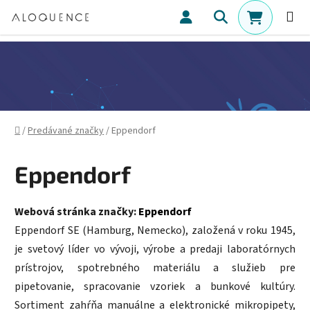
Prejsť na obsah
Hľadať
NÁKUPN
Domov
/
Predávané značky
/
Eppendorf
Eppendorf
Webová stránka značky:
Eppendorf
Eppendorf SE (Hamburg, Nemecko), založená v roku 1945,
je svetový líder vo vývoji, výrobe a predaji laboratórnych
prístrojov, spotrebného materiálu a služieb pre
pipetovanie, spracovanie vzoriek a bunkové kultúry.
Sortiment zahŕňa manuálne a elektronické mikropipety,