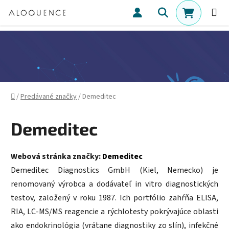
Prejsť na obsah
Hľadať
NÁKUPN
Domov
/
Predávané značky
/
Demeditec
Demeditec
Webová stránka značky:
Demeditec
Demeditec Diagnostics GmbH (Kiel, Nemecko) je
renomovaný výrobca a dodávateľ in vitro diagnostických
testov, založený v roku 1987. Ich portfólio zahŕňa ELISA,
RIA, LC‑MS/MS reagencie a rýchlotesty pokrývajúce oblasti
ako endokrinológia (vrátane diagnostiky zo slín), infekčné