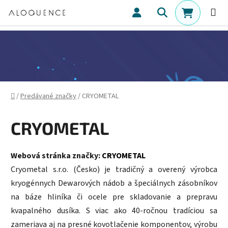
Prejsť na obsah
Hľadať
NÁKUPN
Domov
/
Predávané značky
/
CRYOMETAL
CRYOMETAL
Webová stránka značky:
CRYOMETAL
Cryometal s.r.o. (Česko) je tradičný a overený výrobca
kryogénnych Dewarových nádob a špeciálnych zásobníkov
na báze hliníka či ocele pre skladovanie a prepravu
kvapalného dusíka. S viac ako 40‑ročnou tradíciou sa
zameriava aj na presné kovotlačenie komponentov, výrobu