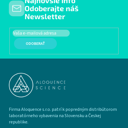
Najnovšie info
Odoberajte náš
Newsletter
PRIHLÁSIŤ SA
Zápätie
Firma Aloquence s.r.o. patrí k popredným distribútorom
laboratórneho vybavenia na Slovensku a Českej
republike.