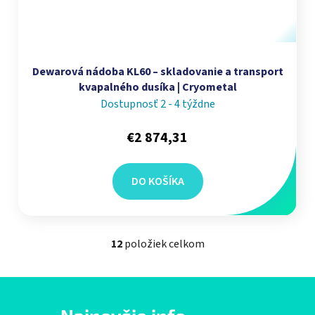
Dewarová nádoba KL60 – skladovanie a transport
kvapalného dusíka | Cryometal
Dostupnosť 2 - 4 týždne
€2 874,31
DO KOŠÍKA
12
položiek celkom
Ovládacie prvky výpisu