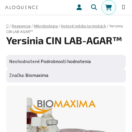
Prejsť na obsah
Hľadať
NÁKUPN
Domov
/
Reagencie
/
Mikrobiologia
/
Hotové média na miskách
/
Yersinia
CIN LAB-AGAR™
Yersinia CIN LAB-AGAR™
Priemerné hodnotenie produktu je 0,0 z 5 hviezdičiek.
Neohodnotené
Podrobnosti hodnotenia
Značka:
Biomaxima