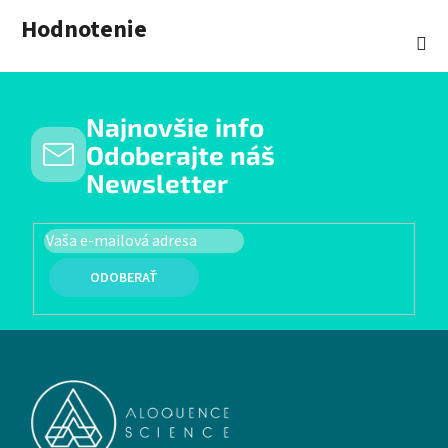
Hodnotenie
Najnovšie info
Odoberajte náš
Newsletter
PRIHLÁSIŤ SA
Zápätie