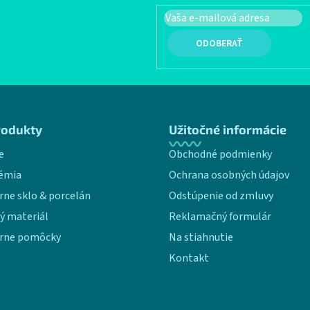
PRIHLÁSIŤ SA
rodukty
Užitočné informácie
e
Obchodné podmienky
émia
Ochrana osobných údajov
rne sklo & porcelán
Odstúpenie od zmluvy
ý materiál
Reklamačný formulár
rne pomôcky
Na stiahnutie
Kontakt