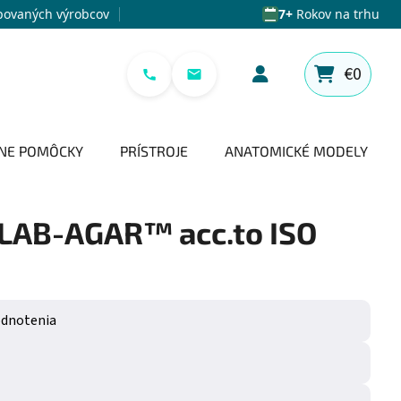
povaných výrobcov
7+
Rokov na trhu
€0
NÁKUPNÝ 
NE POMÔCKY
PRÍSTROJE
ANATOMICKÉ MODELY
 LAB-AGAR™ acc.to ISO
e 0,0 z 5 hviezdičiek.
odnotenia