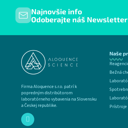
Najnovšie info
Odoberajte náš Newsletter
Zápätie
Naše p
Reagenci
Bežná ch
Laborató
Firma Aloquence s.r.o. patrí k
Spotrebn
popredným distribútorom
Laborató
laboratórneho vybavenia na Slovensku
a Českej republike.
Prístroje