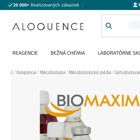
Prejsť na obsah
20 000+
Realizovaných zákaziek
REAGENCIE
BEŽNÁ CHÉMIA
LABORATÓRNE SK
Domov
/
Reagencie
/
Mikrobiologia
/
Mikrobiologické média
/
Dehydratova