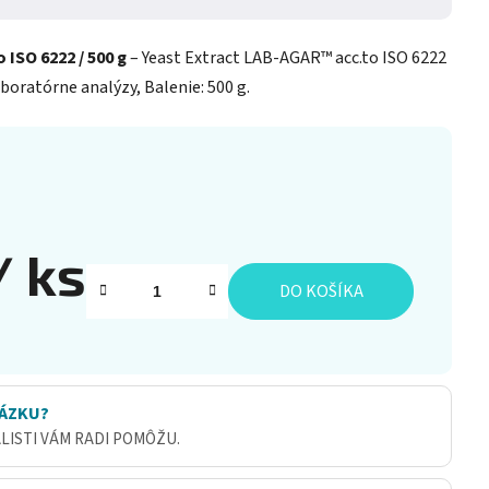
 ISO 6222 / 500 g
– Yeast Extract LAB-AGAR™ acc.to ISO 6222
boratórne analýzy, Balenie: 500 g.
/ ks
DO KOŠÍKA
ÁZKU?
ALISTI VÁM RADI POMÔŽU.