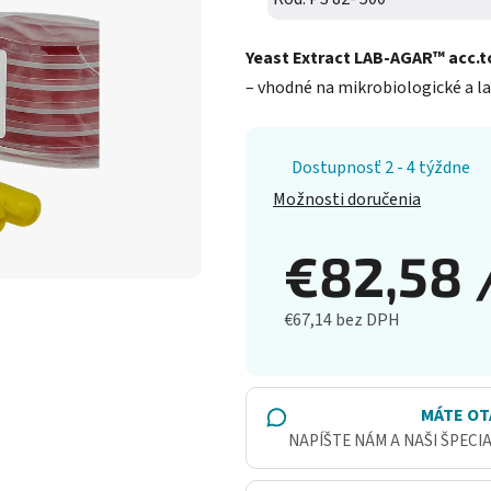
Yeast Extract LAB-AGAR™ acc.to
– vhodné na mikrobiologické a la
Dostupnosť 2 - 4 týždne
Možnosti doručenia
€82,58
€67,14 bez DPH
Jednotková cena:
MÁTE OT
NAPÍŠTE NÁM A NAŠI ŠPECI