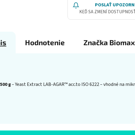
POSLAŤ UPOZORN
KEĎ SA ZMENÍ DOSTUPNOS
is
Hodnotenie
Značka
Biomax
500 g
– Yeast Extract LAB-AGAR™ acc.to ISO 6222 – vhodné na mikr