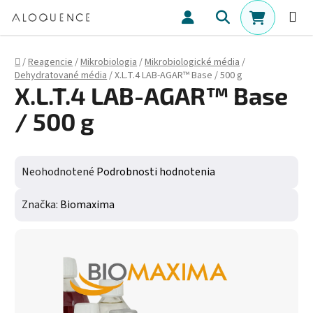
Prejsť na obsah
Hľadať
NÁKUPN
Domov
/
Reagencie
/
Mikrobiologia
/
Mikrobiologické média
/
Dehydratované média
/
X.L.T.4 LAB-AGAR™ Base / 500 g
X.L.T.4 LAB-AGAR™ Base
/ 500 g
Priemerné hodnotenie produktu je 0,0 z 5 hviezdičiek.
Neohodnotené
Podrobnosti hodnotenia
Značka:
Biomaxima