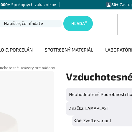
1000+
Spokojných zákazníkov
30+
Zastu
HĽADAŤ
LO & PORCELÁN
SPOTREBNÝ MATERIÁL
LABORATÓR
uchotesné uzávery pre nádoby
Vzduchotesné
Priemerné hodnotenie produktu j
Neohodnotené
Podrobnosti h
Značka:
LAMAPLAST
Kód:
Zvoľte variant