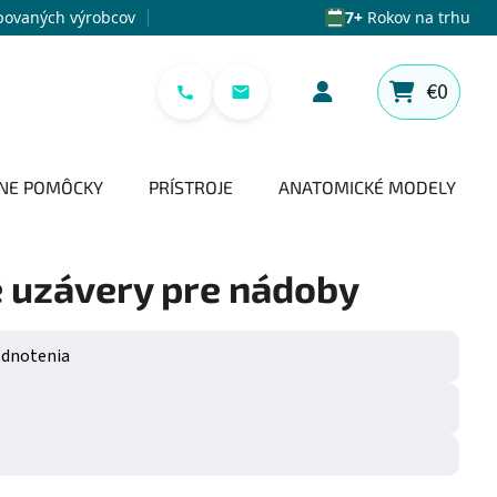
povaných výrobcov
7+
Rokov na trhu
€0
NÁKUPNÝ 
NE POMÔCKY
PRÍSTROJE
ANATOMICKÉ MODELY
 uzávery pre nádoby
e 0,0 z 5 hviezdičiek.
odnotenia