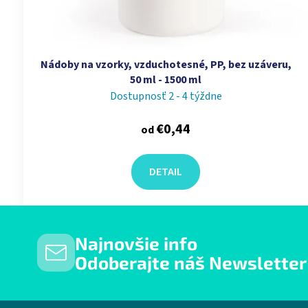
Nádoby na vzorky, vzduchotesné, PP, bez uzáveru,
50 ml - 1500 ml
Dostupnosť 2 - 4 týždne
€0,44
od
DETAIL
Najnovšie info
Odoberajte náš Newsletter