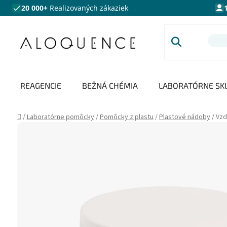
Prejsť na obsah
20 000+
Realizovaných zákaziek
REAGENCIE
BEŽNÁ CHÉMIA
LABORATÓRNE SK
Domov
/
Laboratórne pomôcky
/
Pomôcky z plastu
/
Plastové nádoby
/
Vzd