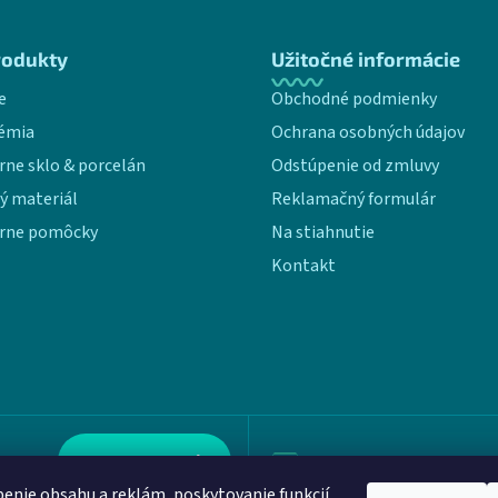
rodukty
Užitočné informácie
e
Obchodné podmienky
émia
Ochrana osobných údajov
rne sklo & porcelán
Odstúpenie od zmluvy
ý materiál
Reklamačný formulár
rne pomôcky
Na stiahnutie
Kontakt
Kontaktujte nás
info@aloquence.com
enie obsahu a reklám, poskytovanie funkcií