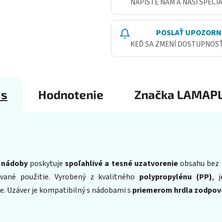
NAPÍŠTE NÁM A NAŠI ŠPECI
POSLAŤ UPOZORN
KEĎ SA ZMENÍ DOSTUPNOS
is
Hodnotenie
Značka
LAMAPL
 nádoby
poskytuje
spoľahlivé a tesné uzatvorenie
obsahu bez r
ované použitie. Vyrobený z kvalitného
polypropylénu (PP)
, 
ie. Uzáver je kompatibilný s nádobami s
priemerom hrdla zodpov