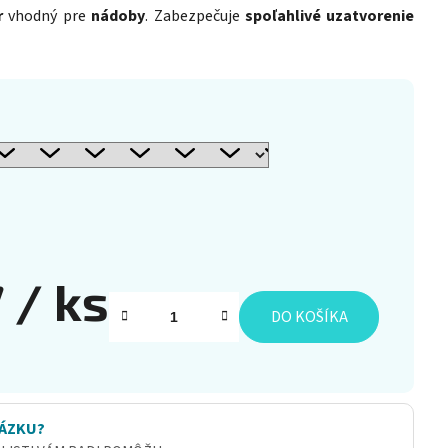
r
vhodný pre
nádoby
. Zabezpečuje
spoľahlivé uzatvorenie
7
/ ks
DO KOŠÍKA
ÁZKU?