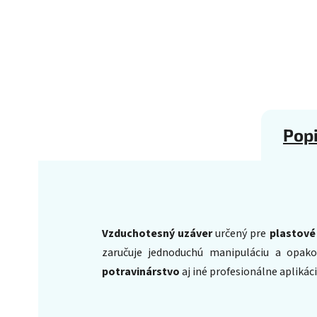
Pop
Vzduchotesný uzáver
určený pre
plastové
zaručuje jednoduchú manipuláciu a opak
potravinárstvo
aj iné profesionálne aplikác