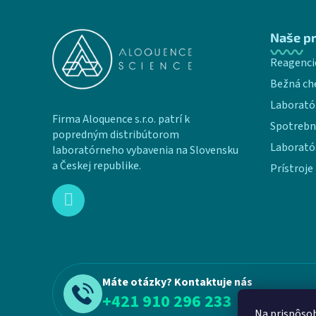
Zápätie
Naše p
Reagenci
Bežná ch
Laborató
Firma Aloquence s.r.o. patrí k
Spotrebn
popredným distribútorom
Laborató
laboratórneho vybavenia na Slovensku
a Českej republike.
Prístroje
Máte otázky? Kontaktuje nás
+421 910 296 233
Na prispôsob