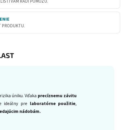
ALISTI VÁM RADI POMÔŽU.
ENIE
Ť PRODUKTU.
AST
izika úniku. Vďaka
precíznemu závitu
je ideálny pre
laboratórne použitie
,
edajúcim nádobám.