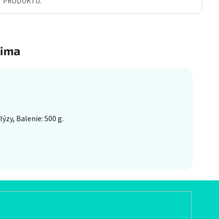
Ť PRODUKTU.
ima
zy, Balenie: 500 g.