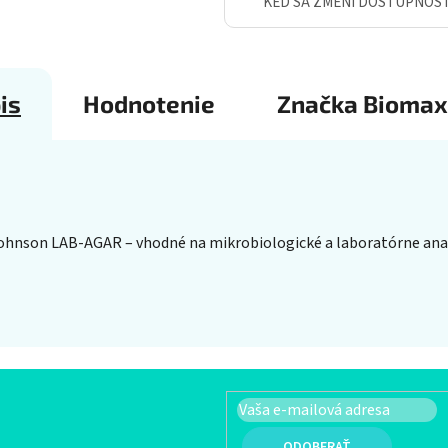
KEĎ SA ZMENÍ DOSTUPNOS
is
Hodnotenie
Značka
Biomax
ohnson LAB-AGAR – vhodné na mikrobiologické a laboratórne analý
PRIHLÁSIŤ SA