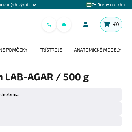
povaných výrobcov
7+
Rokov na trhu
€0
NÁKUPNÝ 
NE POMÔCKY
PRÍSTROJE
ANATOMICKÉ MODELY
n LAB-AGAR / 500 g
e 0,0 z 5 hviezdičiek.
odnotenia