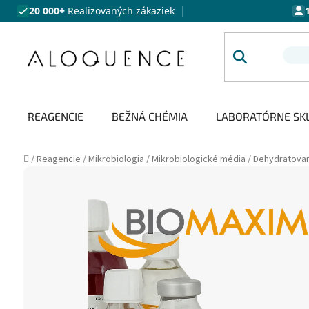
Prejsť na obsah
20 000+
Realizovaných zákaziek
REAGENCIE
BEŽNÁ CHÉMIA
LABORATÓRNE SK
Domov
/
Reagencie
/
Mikrobiologia
/
Mikrobiologické média
/
Dehydratova