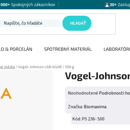
1000+
Spokojných zákazníkov
30+
Zastu
HĽADAŤ
LO & PORCELÁN
SPOTREBNÝ MATERIÁL
LABORATÓR
né média
/
Vogel-Johnson LAB-AGAR / 500 g
Vogel-Johnso
Priemerné hodnotenie produktu j
Neohodnotené
Podrobnosti h
Značka:
Biomaxima
Kód:
PS 236- 500