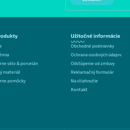
rodukty
Užitočné informácie
e
Obchodné podmienky
émia
Ochrana osobných údajov
rne sklo & porcelán
Odstúpenie od zmluvy
ý materiál
Reklamačný formulár
rne pomôcky
Na stiahnutie
Kontakt