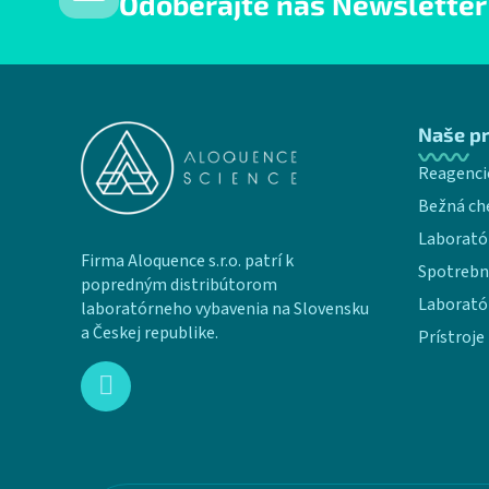
Odoberajte náš Newsletter
Zápätie
Naše p
Reagenci
Bežná ch
Laborató
Firma Aloquence s.r.o. patrí k
Spotrebn
popredným distribútorom
Laborató
laboratórneho vybavenia na Slovensku
a Českej republike.
Prístroje