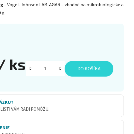
 g
– Vogel-Johnson LAB-AGAR – vhodné na mikrobiologické a
 g.
/ ks
DO KOŠÍKA
ÁZKU?
ALISTI VÁM RADI POMÔŽU.
ENIE