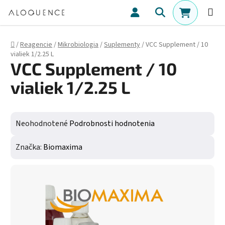
Prejsť na obsah
Hľadať
NÁKUPN
Domov
/
Reagencie
/
Mikrobiologia
/
Suplementy
/
VCC Supplement / 10
vialiek 1/2.25 L
VCC Supplement / 10
vialiek 1/2.25 L
Priemerné hodnotenie produktu je 0,0 z 5 hviezdičiek.
Neohodnotené
Podrobnosti hodnotenia
Značka:
Biomaxima