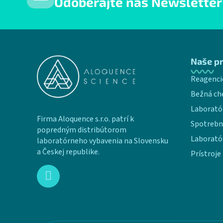
Odoberajte náš Newsletter
Zápätie
Naše p
Reagenci
Bežná ch
Laborató
Firma Aloquence s.r.o. patrí k
Spotrebn
popredným distribútorom
Laborató
laboratórneho vybavenia na Slovensku
a Českej republike.
Prístroje