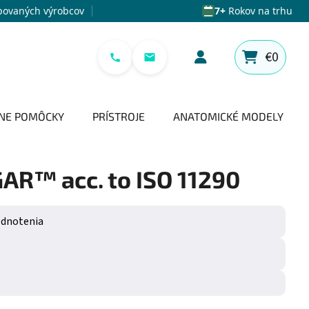
povaných výrobcov
7+
Rokov na trhu
€0
NÁKUPNÝ 
NE POMÔCKY
PRÍSTROJE
ANATOMICKÉ MODELY
AR™ acc. to ISO 11290
e 0,0 z 5 hviezdičiek.
odnotenia