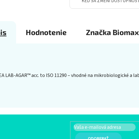
KEĎ SA ZMENÍ DOSTUPNOS
is
Hodnotenie
Značka
Biomax
EA LAB-AGAR™ acc. to ISO 11290 – vhodné na mikrobiologické a la
PRIHLÁSIŤ SA