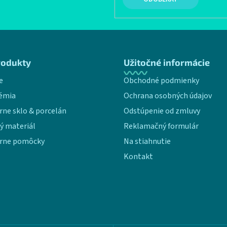
rodukty
Užitočné informácie
e
Obchodné podmienky
émia
Ochrana osobných údajov
rne sklo & porcelán
Odstúpenie od zmluvy
ý materiál
Reklamačný formulár
rne pomôcky
Na stiahnutie
Kontakt