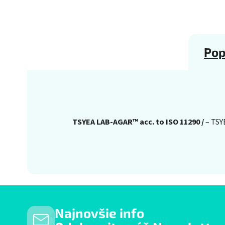
Pop
TSYEA LAB-AGAR™ acc. to ISO 11290 /
– TSY
Najnovšie info