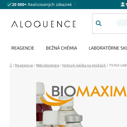
Prejsť na obsah
20 000+
Realizovaných zákaziek
REAGENCIE
BEŽNÁ CHÉMIA
LABORATÓRNE SK
Domov
/
Reagencie
/
Mikrobiologia
/
Hotové média na miskách
/
TSYEA LAB