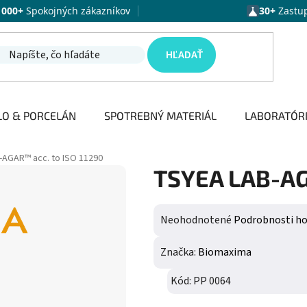
1000+
Spokojných zákazníkov
30+
Zastu
HĽADAŤ
LO & PORCELÁN
SPOTREBNÝ MATERIÁL
LABORATÓR
-AGAR™ acc. to ISO 11290
TSYEA LAB-AG
Priemerné hodnotenie produktu j
Neohodnotené
Podrobnosti h
Značka:
Biomaxima
Kód:
PP 0064