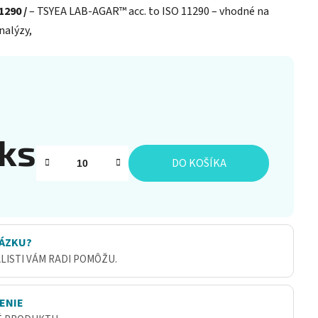
1290 /
– TSYEA LAB-AGAR™ acc. to ISO 11290 – vhodné na
nalýzy,
 ks
DO KOŠÍKA
ÁZKU?
ALISTI VÁM RADI POMÔŽU.
ENIE