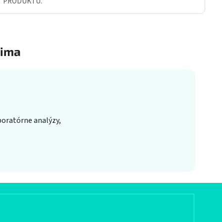
Ť PRODUKTU.
ima
boratórne analýzy,