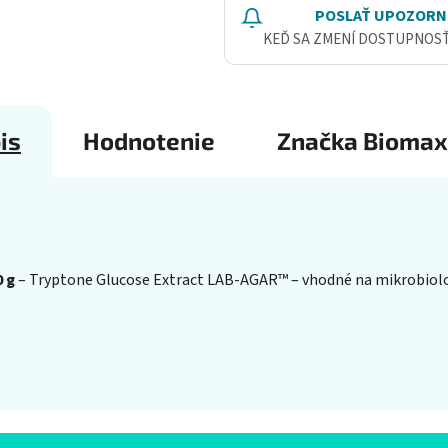
POSLAŤ UPOZORN
KEĎ SA ZMENÍ DOSTUPNOS
is
Hodnotenie
Značka
Biomax
 g
– Tryptone Glucose Extract LAB-AGAR™ – vhodné na mikrobiolog