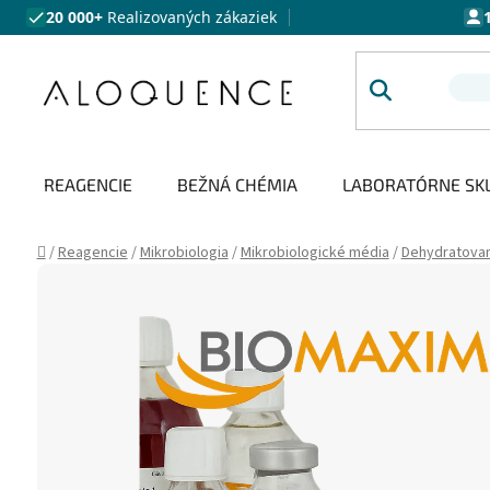
Prejsť na obsah
20 000+
Realizovaných zákaziek
REAGENCIE
BEŽNÁ CHÉMIA
LABORATÓRNE SK
Domov
/
Reagencie
/
Mikrobiologia
/
Mikrobiologické média
/
Dehydratova