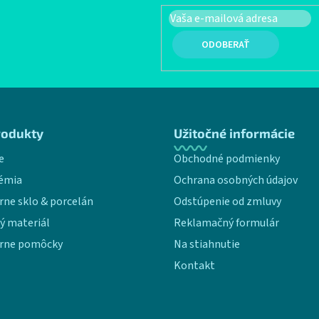
PRIHLÁSIŤ SA
rodukty
Užitočné informácie
e
Obchodné podmienky
émia
Ochrana osobných údajov
rne sklo & porcelán
Odstúpenie od zmluvy
ý materiál
Reklamačný formulár
rne pomôcky
Na stiahnutie
Kontakt