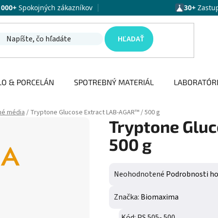
1000+
Spokojných zákazníkov
30+
Zastu
HĽADAŤ
LO & PORCELÁN
SPOTREBNÝ MATERIÁL
LABORATÓR
né média
/
Tryptone Glucose Extract LAB-AGAR™ / 500 g
Tryptone Glu
500 g
Priemerné hodnotenie produktu j
Neohodnotené
Podrobnosti h
Značka:
Biomaxima
Kód:
PS 505- 500