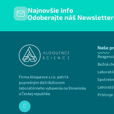
Najnovšie info
Odoberajte náš Newsletter
Zápätie
Naše p
Reagenci
Bežná ch
Laborató
Firma Aloquence s.r.o. patrí k
Spotrebn
popredným distribútorom
Laborató
laboratórneho vybavenia na Slovensku
a Českej republike.
Prístroje