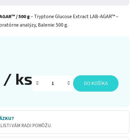
AGAR™ / 500 g
– Tryptone Glucose Extract LAB-AGAR™ –
ratórne analýzy, Balenie: 500 g.
2
/ ks
DO KOŠÍKA
ÁZKU?
ALISTI VÁM RADI POMÔŽU.