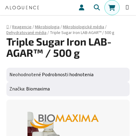
Prejsť na obsah
Hľadať
NÁKUPN
Domov
/
Reagencie
/
Mikrobiologia
/
Mikrobiologické média
/
Dehydratované média
/
Triple Sugar Iron LAB-AGAR™ / 500 g
Triple Sugar Iron LAB-
AGAR™ / 500 g
Priemerné hodnotenie produktu je 0,0 z 5 hviezdičiek.
Neohodnotené
Podrobnosti hodnotenia
Značka:
Biomaxima