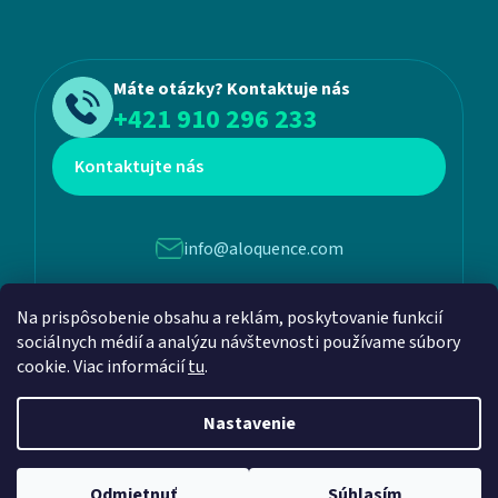
Máte otázky? Kontaktuje nás
+421 910 296 233
Kontaktujte nás
info@aloquence.com
Na prispôsobenie obsahu a reklám, poskytovanie funkcií
Martina Benku 6, 952 01, Vráble
sociálnych médií a analýzu návštevnosti používame súbory
cookie. Viac informácií
tu
.
Nastavenie
Vytvoril Shoptet
a
Adatelier
Odmietnuť
Súhlasím