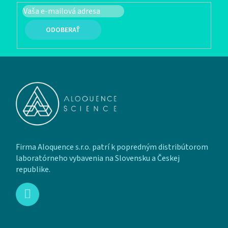
PRIHLÁSIŤ SA
Zápätie
Firma Aloquence s.r.o. patrí k popredným distribútorom
laboratórneho vybavenia na Slovensku a Českej
republike.