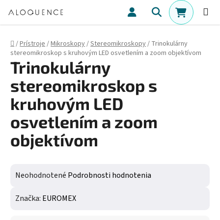
Prejsť na obsah
Hľadať
NÁKUPN
Domov
/
Prístroje
/
Mikroskopy
/
Stereomikroskopy
/
Trinokulárny
stereomikroskop s kruhovým LED osvetlením a zoom objektívom
Trinokulárny
stereomikroskop s
kruhovým LED
osvetlením a zoom
objektívom
Priemerné hodnotenie produktu je 0,0 z 5 hviezdičiek.
Neohodnotené
Podrobnosti hodnotenia
Značka:
EUROMEX