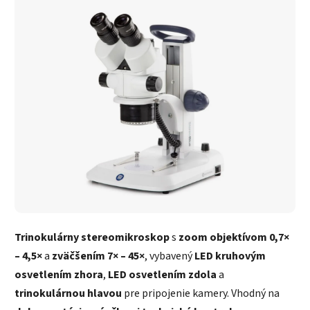
Trinokulárny stereomikroskop
s
zoom objektívom 0,7×
– 4,5×
a
zväčšením 7× – 45×
, vybavený
LED kruhovým
osvetlením zhora
,
LED osvetlením zdola
a
trinokulárnou hlavou
pre pripojenie kamery. Vhodný na