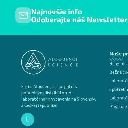
Najnovšie info
Odoberajte náš Newsletter
Zápätie
Naše p
Reagenci
Bežná ch
Laborató
Firma Aloquence s.r.o. patrí k
Spotrebn
popredným distribútorom
Laborató
laboratórneho vybavenia na Slovensku
a Českej republike.
Prístroje