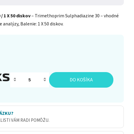
/ 1 X 50 diskov
– Trimethoprim Sulphadiazine 30 – vhodné
analýzy, Balenie: 1 X 50 diskov.
ks
DO KOŠÍKA
ÁZKU?
ALISTI VÁM RADI POMÔŽU.