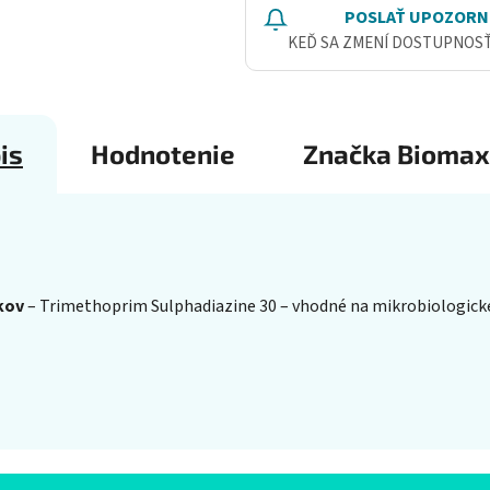
POSLAŤ UPOZORN
KEĎ SA ZMENÍ DOSTUPNOS
is
Hodnotenie
Značka
Biomax
kov
– Trimethoprim Sulphadiazine 30 – vhodné na mikrobiologické 