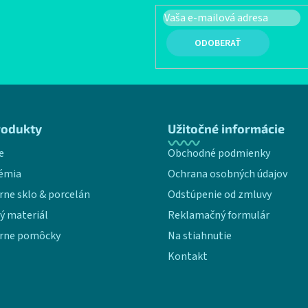
PRIHLÁSIŤ SA
rodukty
Užitočné informácie
e
Obchodné podmienky
émia
Ochrana osobných údajov
rne sklo & porcelán
Odstúpenie od zmluvy
ý materiál
Reklamačný formulár
rne pomôcky
Na stiahnutie
Kontakt