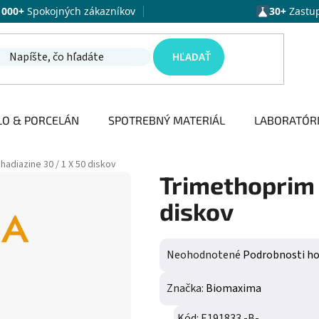
1000+
Spokojných zákazníkov
30+
Zastu
HĽADAŤ
LO & PORCELÁN
SPOTREBNÝ MATERIÁL
LABORATÓR
adiazine 30 / 1 X 50 diskov
Trimethoprim 
diskov
Priemerné hodnotenie produktu j
Neohodnotené
Podrobnosti h
Značka:
Biomaxima
Kód:
E191833 -B-