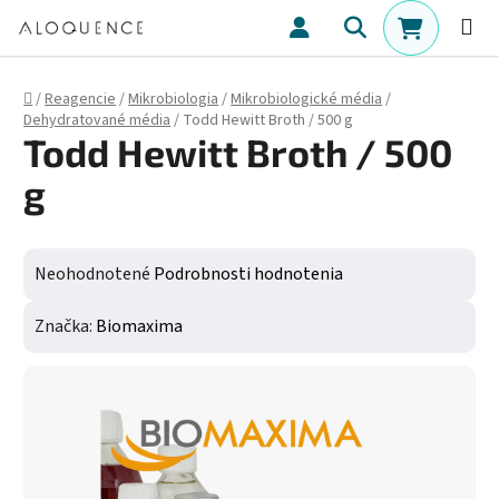
Prejsť na obsah
Hľadať
NÁKUPN
Domov
/
Reagencie
/
Mikrobiologia
/
Mikrobiologické média
/
Dehydratované média
/
Todd Hewitt Broth / 500 g
Todd Hewitt Broth / 500
g
Priemerné hodnotenie produktu je 0,0 z 5 hviezdičiek.
Neohodnotené
Podrobnosti hodnotenia
Značka:
Biomaxima