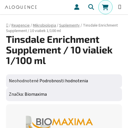
Prejsť na obsah
Hľadať
NÁKUPN
Domov
/
Reagencie
/
Mikrobiologia
/
Suplementy
/
Tinsdale Enrichment
Supplement / 10 vialiek 1/100 ml
Tinsdale Enrichment
Supplement / 10 vialiek
1/100 ml
Priemerné hodnotenie produktu je 0,0 z 5 hviezdičiek.
Neohodnotené
Podrobnosti hodnotenia
Značka:
Biomaxima