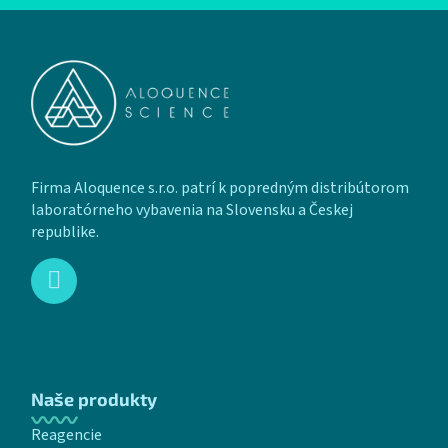
Zápätie
Firma Aloquence s.r.o. patrí k popredným distribútorom
laboratórneho vybavenia na Slovensku a Českej
republike.
Naše produkty
Reagencie