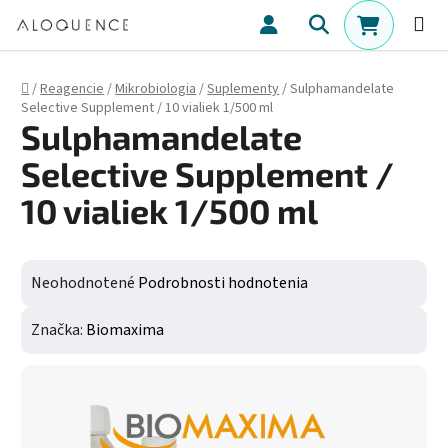
Prejsť na obsah
Hľadať
NÁKUPN
Domov
/
Reagencie
/
Mikrobiologia
/
Suplementy
/
Sulphamandelate
Selective Supplement / 10 vialiek 1/500 ml
Sulphamandelate
Selective Supplement /
10 vialiek 1/500 ml
Priemerné hodnotenie produktu je 0,0 z 5 hviezdičiek.
Neohodnotené
Podrobnosti hodnotenia
Značka:
Biomaxima