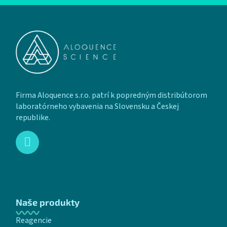
Zápätie
Firma Aloquence s.r.o. patrí k popredným distribútorom
laboratórneho vybavenia na Slovensku a Českej
republike.
Naše produkty
Reagencie