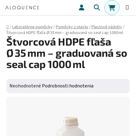
Prejsť na obsah
Hľadať
NÁKUPN
Domov
/
Laboratórne pomôcky
/
Pomôcky z plastu
/
Plastové nádoby
/
Štvorcová HDPE fľaša Ø 35 mm – graduovaná so seal cap 1000 ml
Štvorcová HDPE fľaša
Ø 35 mm – graduovaná so
seal cap 1000 ml
Priemerné hodnotenie produktu je 0,0 z 5 hviezdičiek.
Neohodnotené
Podrobnosti hodnotenia