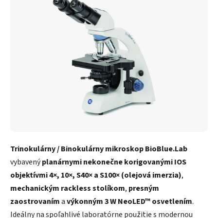
Trinokulárny / Binokulárny mikroskop BioBlue.Lab
vybavený
planárnymi nekonečne korigovanými IOS
objektívmi 4×, 10×, S40× a S100× (olejová imerzia)
,
mechanickým rackless stolíkom
,
presným
zaostrovaním
a
výkonným 3 W NeoLED™ osvetlením
.
Ideálny na spoľahlivé laboratórne použitie s modernou