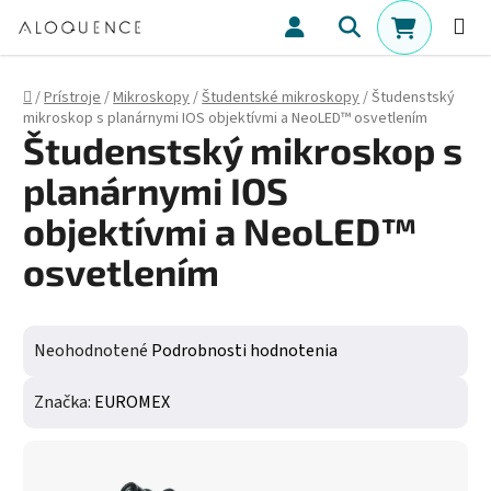
Prejsť na obsah
Hľadať
NÁKUPN
Domov
/
Prístroje
/
Mikroskopy
/
Študentské mikroskopy
/
Študenstský
mikroskop s planárnymi IOS objektívmi a NeoLED™ osvetlením
Študenstský mikroskop s
planárnymi IOS
objektívmi a NeoLED™
osvetlením
Priemerné hodnotenie produktu je 0,0 z 5 hviezdičiek.
Neohodnotené
Podrobnosti hodnotenia
Značka:
EUROMEX