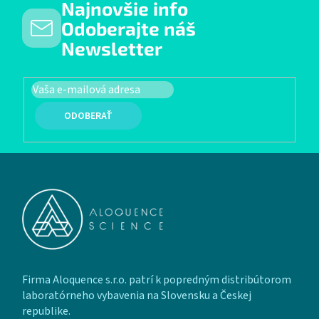
Najnovšie info
Odoberajte náš
Newsletter
PRIHLÁSIŤ SA
Zápätie
Firma Aloquence s.r.o. patrí k popredným distribútorom
laboratórneho vybavenia na Slovensku a Českej
republike.