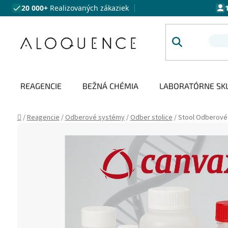
Prejsť na obsah
20 000+
Realizovaných zákaziek
REAGENCIE
BEŽNÁ CHÉMIA
LABORATÓRNE SK
Domov
/
Reagencie
/
Odberové systémy
/
Odber stolice
/
Stool Odberové 