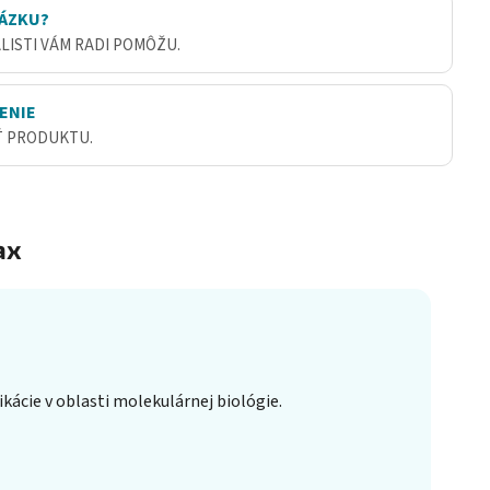
ÁZKU?
ALISTI VÁM RADI POMÔŽU.
ENIE
Ť PRODUKTU.
ax
kácie v oblasti molekulárnej biológie.