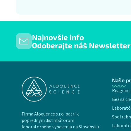
Najnovšie info
Odoberajte náš Newsletter
Zápätie
Naše p
Reagenci
Bežná ch
Laborató
Firma Aloquence s.r.o. patrí k
Spotrebn
popredným distribútorom
Laborató
laboratórneho vybavenia na Slovensku