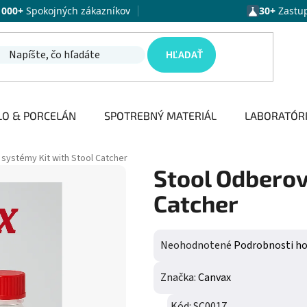
1000+
Spokojných zákazníkov
30+
Zastu
HĽADAŤ
LO & PORCELÁN
SPOTREBNÝ MATERIÁL
LABORATÓR
systémy Kit with Stool Catcher
Stool Odberov
Catcher
Priemerné hodnotenie produktu j
Neohodnotené
Podrobnosti h
Značka:
Canvax
Kód:
SC0017