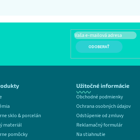
PRIHLÁSIŤ SA
rodukty
Užitočné informácie
e
Obchodné podmienky
émia
Ochrana osobných údajov
rne sklo & porcelán
Odstúpenie od zmluvy
ý materiál
Reklamačný formulár
rne pomôcky
Na stiahnutie