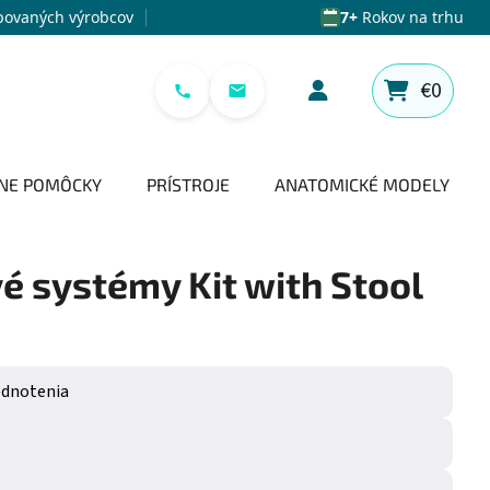
povaných výrobcov
7+
Rokov na trhu
€0
NÁKUPNÝ 
NE POMÔCKY
PRÍSTROJE
ANATOMICKÉ MODELY
é systémy Kit with Stool
e 0,0 z 5 hviezdičiek.
odnotenia