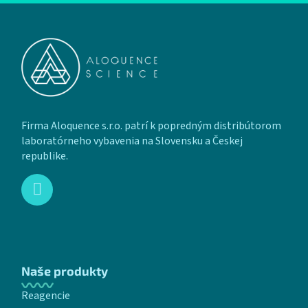
Zápätie
Firma Aloquence s.r.o. patrí k popredným distribútorom
laboratórneho vybavenia na Slovensku a Českej
republike.
Naše produkty
Reagencie