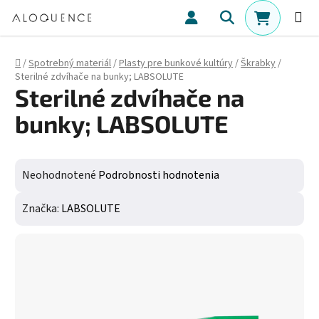
Prejsť na obsah
Hľadať
NÁKUPN
Domov
/
Spotrebný materiál
/
Plasty pre bunkové kultúry
/
Škrabky
/
Sterilné zdvíhače na bunky; LABSOLUTE
Sterilné zdvíhače na
bunky; LABSOLUTE
Priemerné hodnotenie produktu je 0,0 z 5 hviezdičiek.
Neohodnotené
Podrobnosti hodnotenia
Značka:
LABSOLUTE