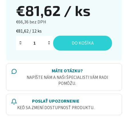
€81,62
/ ks
€66,36 bez DPH
Jednotková cena:
€81,62 / 12 ks
DO KOŠÍKA
MÁTE OTÁZKU?
NAPÍŠTE NÁM A NAŠI ŠPECIALISTI VÁM RADI
POMÔŽU.
POSLAŤ UPOZORNENIE
KEĎ SA ZMENÍ DOSTUPNOSŤ PRODUKTU.