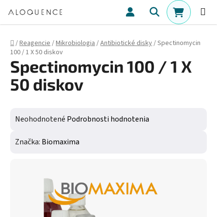
Prejsť na obsah
Hľadať
NÁKUPN
Domov
/
Reagencie
/
Mikrobiologia
/
Antibiotické disky
/
Spectinomycin
100 / 1 X 50 diskov
Spectinomycin 100 / 1 X
50 diskov
Priemerné hodnotenie produktu je 0,0 z 5 hviezdičiek.
Neohodnotené
Podrobnosti hodnotenia
Značka:
Biomaxima